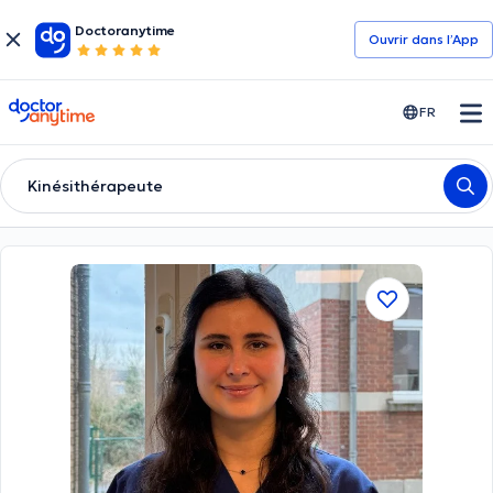
Doctoranytime
Ouvrir dans l’App
doctoranytime
FR
Kinésithérapeute