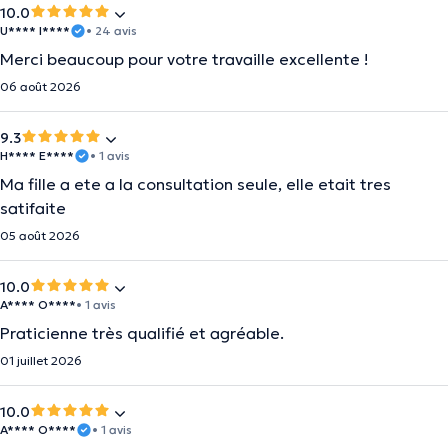
10.0
U**** I****
• 24 avis
Merci beaucoup pour votre travaille excellente !
06 août 2026
9.3
H**** E****
• 1 avis
Ma fille a ete a la consultation seule, elle etait tres
satifaite
05 août 2026
10.0
A**** O****
• 1 avis
Praticienne très qualifié et agréable.
01 juillet 2026
10.0
A**** O****
• 1 avis