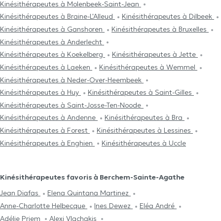
Kinésithérapeutes à Molenbeek-Saint-Jean
Kinésithérapeutes à Braine-L'Alleud
Kinésithérapeutes à Dilbeek
Kinésithérapeutes à Ganshoren
Kinésithérapeutes à Bruxelles
Kinésithérapeutes à Anderlecht
Kinésithérapeutes à Koekelberg
Kinésithérapeutes à Jette
Kinésithérapeutes à Laeken
Kinésithérapeutes à Wemmel
Kinésithérapeutes à Neder-Over-Heembeek
Kinésithérapeutes à Huy
Kinésithérapeutes à Saint-Gilles
Kinésithérapeutes à Saint-Josse-Ten-Noode
Kinésithérapeutes à Andenne
Kinésithérapeutes à Bra
Kinésithérapeutes à Forest
Kinésithérapeutes à Lessines
Kinésithérapeutes à Enghien
Kinésithérapeutes à Uccle
Kinésithérapeutes favoris à Berchem-Sainte-Agathe
Jean Diafas
Elena Quintana Martinez
Anne-Charlotte Helbecque
Ines Dewez
Eléa André
Adélie Priem
Alexi Vlachakis