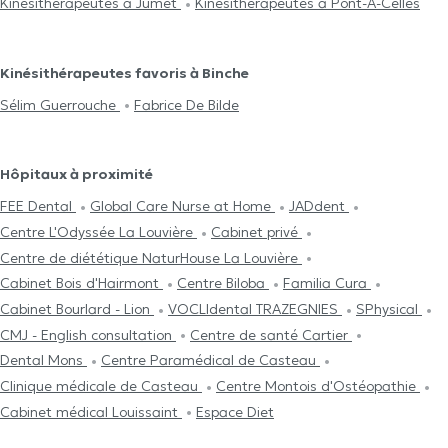
Kinésithérapeutes à Jumet
Kinésithérapeutes à Pont-À-Celles
Kinésithérapeutes favoris à Binche
Sélim Guerrouche
Fabrice De Bilde
Hôpitaux à proximité
FEE Dental
Global Care Nurse at Home
JADdent
Centre L'Odyssée La Louvière
Cabinet privé
Centre de diététique NaturHouse La Louvière
Cabinet Bois d'Hairmont
Centre Biloba
Familia Cura
Cabinet Bourlard - Lion
VOCLIdental TRAZEGNIES
SPhysical
CMJ - English consultation
Centre de santé Cartier
Dental Mons
Centre Paramédical de Casteau
Clinique médicale de Casteau
Centre Μontois d'Ostéopathie
Cabinet médical Louissaint
Espace Diet