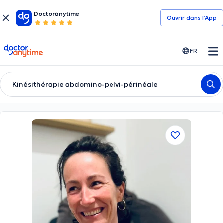
Doctoranytime
Ouvrir dans l’App
doctoranytime
FR
Kinésithérapie abdomino-pelvi-périnéale