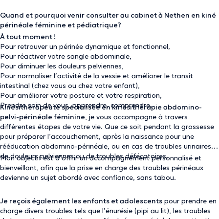
Quand et pourquoi venir consulter au cabinet à Nethen en kiné
périnéale féminine et pédiatrique?
À tout moment !
Pour retrouver un périnée dynamique et fonctionnel,
Pour réactiver votre sangle abdominale,
Pour diminuer les douleurs pelviennes,
Pour normaliser l’activité de la vessie et améliorer le transit
intestinal (chez vous ou chez votre enfant),
Pour améliorer votre posture et votre respiration,
Prendre soin de vous, apprendre, comprendre.
Kinésithérapeute spécialisée en kinésithérapie abdomino-
pelvi-périnéale féminine
, je vous accompagne à travers
différentes étapes de votre vie. Que ce soit pendant la grossesse
pour
préparer l’accouchement,
après la naissance pour une
rééducation abdomino-périnéale
, ou en cas de
troubles urinaires
,
de douleurs pelviennes ou de troubles défécatoires.
Mon objectif est d’offrir un accompagnement personnalisé et
bienveillant, afin que la prise en charge des troubles périnéaux
devienne un sujet abordé avec confiance, sans tabou.
Je reçois également les enfants et adolescents
pour prendre en
charge divers troubles tels que l
’énurésie (pipi au lit)
, les
troubles