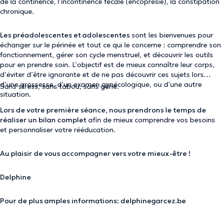
de la continence, l’incontinence fécale (encoprésie), la constipation
chronique.
Les préadolescentes et adolescentes
sont les bienvenues pour
échanger sur le périnée et tout ce qui le concerne : comprendre son
fonctionnement, gérer son cycle menstruel, et découvrir les outils
pour en prendre soin. L’objectif est de mieux connaître leur corps,
d’éviter d’être ignorante et de ne pas découvrir ces sujets lors
d’une grossesse, d’un examen gynécologique, ou d’une autre
Sans stress, sans tabou, sans gêne.
situation.
Lors de votre première séance, nous prendrons le temps de
réaliser un bilan complet
afin de mieux comprendre vos besoins
et personnaliser votre rééducation.
Au plaisir de vous accompagner vers votre mieux-être !
Delphine
Pour de plus amples informations: delphinegarcez.be