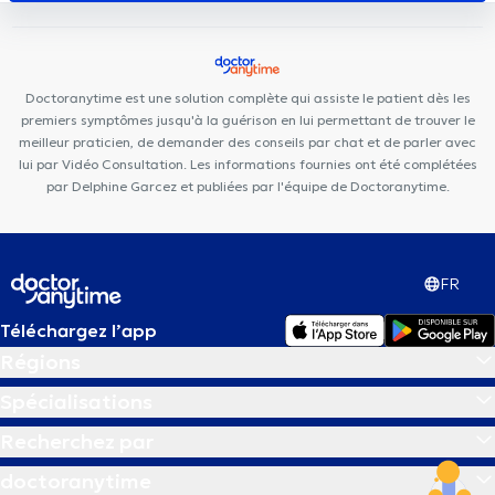
DentUrgent Leuven
Espace Médical Wavre-Limal
Centre
Médical César De Paepe Louvain
Eetwijs
Centre Médical
Solilau
Centre Epione
Maleizen Dorp Medisch Centrum
Doctoranytime est une solution complète qui assiste le patient dès les
premiers symptômes jusqu'à la guérison en lui permettant de trouver le
meilleur praticien, de demander des conseils par chat et de parler avec
lui par Vidéo Consultation. Les informations fournies ont été complétées
par Delphine Garcez et publiées par l'équipe de Doctoranytime.
FR
Téléchargez l’app
Régions
Spécialisations
Recherchez par
doctoranytime