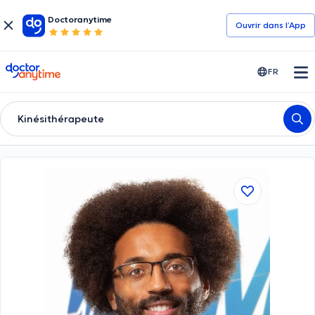
Doctoranytime
Ouvrir dans l’App
doctoranytime
FR
Kinésithérapeute