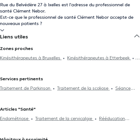
Rue du Belvédère 27 à Ixelles est l'adresse du professionnel de
santé Clément Nebor.
Est-ce que le professionnel de santé Clément Nebor accepte de
nouveaux patients ?
Liens utiles
Zones proches
Kinésithérapeutes à Bruxelles
Kinésithérapeutes à Etterbeek
Kinésithérapeutes à Saint-Gilles
Kinésithérapeutes à Uccle
Kinésithérapeutes à Forest
Kinésithérapeutes à Nivelles
Services pertinents
Kinésithérapeutes à Rhode-Saint-Genèse
Kinésithérapeutes à
Traitement de Parkinson
Traitement de la scoliose
Séance
Woluwe-Saint-Lambert
Kinésithérapeutes à Charleroi
d'acupuncture
Hijama
Traitement du burnout
Drainage
Kinésithérapeutes à Chaumont-Gistoux
Kinésithérapeutes à
lymphatique
Traitement de la lombalgie
Traitement de la
Watermael-Boitsfort
Kinésithérapeutes à Auderghem
Articles "Santé"
cervicalgie
Réflexologie plantaire
Rééducation périnéale
Kinésithérapeutes à Woluwe-Saint-Pierre
Kinésithérapeutes à
Endométriose
Traitement de la cervicalgie
Rééducation
Rééducation respiratoire
Rééducation abdominale
Post-
Schaerbeek
Kinésithérapeutes à Saint-Josse-Ten-Noode
périnéale
Traitement de la scoliose
opération
Traitement de hernies
Traitement des cicatrices
Kinésithérapeutes à Braine-Le-Château
Kinésithérapeutes à Huy
Crochetage
Problème de dos
Visite à domicile
Rééducation
Kinésithérapeutes à Anderlecht
Kinésithérapeutes à Enghien
Hôpitaux à proximité