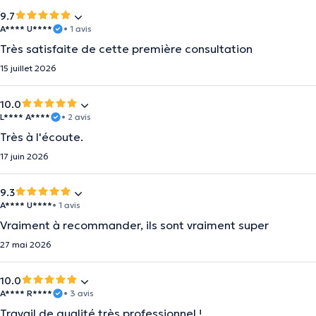
9.7
A**** U****
• 1 avis
Très satisfaite de cette première consultation
15 juillet 2026
10.0
L**** A****
• 2 avis
Très à l'écoute.
17 juin 2026
9.3
A**** U****
• 1 avis
Vraiment à recommander, ils sont vraiment super
27 mai 2026
10.0
A**** R****
• 3 avis
Travail de qualité très professionnel !