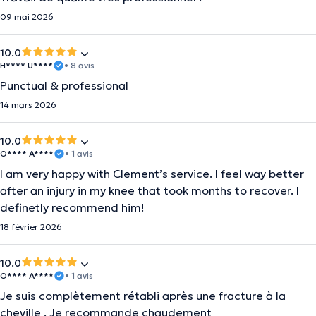
09 mai 2026
10.0
H**** U****
• 8 avis
Punctual & professional
14 mars 2026
10.0
O**** A****
• 1 avis
I am very happy with Clement’s service. I feel way better
after an injury in my knee that took months to recover. I
definetly recommend him!
18 février 2026
10.0
O**** A****
• 1 avis
Je suis complètement rétabli après une fracture à la
cheville . Je recommande chaudement