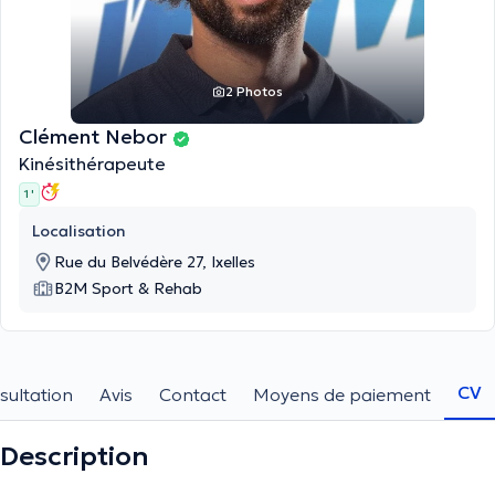
2 Photos
Clément Nebor
Kinésithérapeute
1 '
Localisation
Rue du Belvédère 27, Ixelles
B2M Sport & Rehab
CV
sultation
Avis
Contact
Moyens de paiement
Description