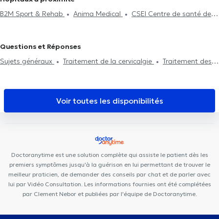
Traitement des blessures sportives
Kinésithérapeutes à Lessines
B2M Sport & Rehab
Anima Medical
CSEI Centre de santé des
étangs d'Ixelles
Cabinet des Etangs Ixelles
Centre Médical
Borrens
Rejuvena Medical & Aesthetics
Collectif Santé
Questions et Réponses
Centre Glycine et Lilas
PhysioForme
Louise Medical Center
Sujets généraux
Traitement de la cervicalgie
Traitement des
City-Clinic Chirec Louise
Centre Médical Rebalance
Kiné
blessures sportives
Ménopause
Problème de dos
Problème
Châtelain
Louise Family Doctors
Ophtara Medical Center
d'épaule
Douleur au genou
Cabinet du Châtelain
Centre Ocadia
Centre Kiné +
Cabinet
Voir toutes les disponibilités
Dentaire Louise
Ixelles Dental Care
Doctoranytime est une solution complète qui assiste le patient dès les
premiers symptômes jusqu'à la guérison en lui permettant de trouver le
meilleur praticien, de demander des conseils par chat et de parler avec
lui par Vidéo Consultation. Les informations fournies ont été complétées
par Clement Nebor et publiées par l'équipe de Doctoranytime.