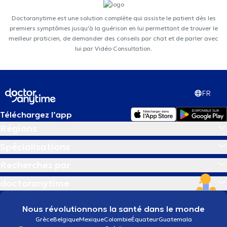
Doctoranytime est une solution complète qui assiste le patient dès les
premiers symptômes jusqu'à la guérison en lui permettant de trouver le
meilleur praticien, de demander des conseils par chat et de parler avec
lui par Vidéo Consultation.
FR
Téléchargez l’app
Régions
Spécialisations
Recherchez par
doctoranytime
Nous révolutionnons la santé dans le monde
Grèce
Belgique
Mexique
Colombie
Équateur
Guatemala