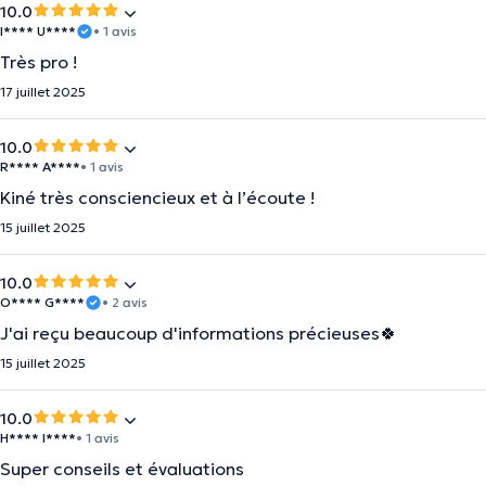
10.0
I**** U****
• 1 avis
Très pro !
17 juillet 2025
10.0
R**** A****
• 1 avis
Kiné très consciencieux et à l’écoute !
15 juillet 2025
10.0
O**** G****
• 2 avis
J'ai reçu beaucoup d'informations précieuses🍀
15 juillet 2025
10.0
H**** I****
• 1 avis
Super conseils et évaluations