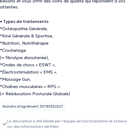
besoins et vous offrir des soins de qualité qui répondent à vos
attentes.
• Types de traitements
*Ostéopathie Générale,
*Kiné Générale & Sportive,
*Nutrition, Nutrithérapie
*Crochetage
(= fibrolyse diacutanée),
*Ondes de chocs « ESWT »,
*Électrostimulation « EMS »,
*Massage Gun,
*Chaînes musculaires « RPG »
(= Rééducation Posturale Globale)
Numéro d'agrément: 53783332527
La description a été éditée par l'équipe de Doctoranytime et se base
sur des informations vérifiées.