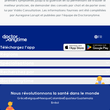
premiers symptômes jusqu'à la guérison en lui permettant de trouver le
meilleur praticien, de demander des conseils par chat et de parler avec
lui par Vidéo Consultation. Les informations fournies ont été complétées
par Auregane Larupt et publiées par l'équipe de Doctoranytime.
FR
Téléchargez l’app
Régions
Spécialisations
Recherchez par
doctoranytime
Nous révolutionnons la santé dans le monde
Grèce
Belgique
Mexique
Colombie
Équateur
Guatemala
Brésil