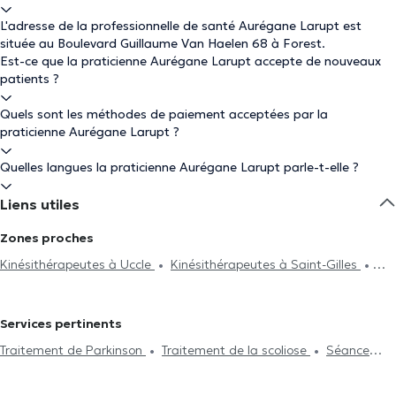
L'adresse de la professionnelle de santé Aurégane Larupt est
située au Boulevard Guillaume Van Haelen 68 à Forest.
Est-ce que la praticienne Aurégane Larupt accepte de nouveaux
patients ?
Quels sont les méthodes de paiement acceptées par la
praticienne Aurégane Larupt ?
Quelles langues la praticienne Aurégane Larupt parle-t-elle ?
Liens utiles
Zones proches
Kinésithérapeutes à Uccle
Kinésithérapeutes à Saint-Gilles
Kinésithérapeutes à Anderlecht
Kinésithérapeutes à Charleroi
Kinésithérapeutes à Rhode-Saint-Genèse
Kinésithérapeutes à
Services pertinents
Ixelles
Kinésithérapeutes à Etterbeek
Kinésithérapeutes à Huy
Traitement de Parkinson
Traitement de la scoliose
Séance
Kinésithérapeutes à Watermael-Boitsfort
Kinésithérapeutes à
d'acupuncture
Hijama
Traitement du burnout
Drainage
Woluwe-Saint-Pierre
Kinésithérapeutes à Bruxelles
lymphatique
Traitement de la lombalgie
Traitement de la