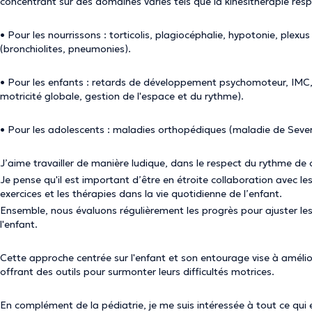
concentrant sur des domaines variés tels que la kinésithérapie res
• Pour les nourrissons : torticolis, plagiocéphalie, hypotonie, plexu
(bronchiolites, pneumonies).
• Pour les enfants : retards de développement psychomoteur, IMC, hy
motricité globale, gestion de l'espace et du rythme).
• Pour les adolescents : maladies orthopédiques (maladie de Sever
J’aime travailler de manière ludique, dans le respect du rythme de c
Je pense qu'il est important d’être en étroite collaboration avec le
exercices et les thérapies dans la vie quotidienne de l’enfant.
Ensemble, nous évaluons régulièrement les progrès pour ajuster les
l'enfant.
Cette approche centrée sur l'enfant et son entourage vise à améliore
offrant des outils pour surmonter leurs difficultés motrices.
En complément de la pédiatrie, je me suis intéressée à tout ce qui 