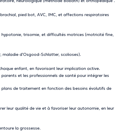
piratoire, neurologique (méthode Bobath) et orthopédique .
s brachial, pied bot, AVC, IMC, et affections respiratoires
potonie, trisomie, et difficultés motrices (motricité fine,
, maladie d'Osgood-Schlatter, scolioses).
haque enfant, en favorisant leur implication active.
s parents et les professionnels de santé pour intégrer les
 plans de traitement en fonction des besoins évolutifs de
r leur qualité de vie et à favoriser leur autonomie, en leur
entoure la grossesse.