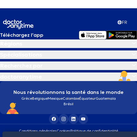
FR
Téléchargez l’app
Régions
Spécialisations
Recherchez par
doctoranytime
Nous révolutionnons la santé dans le monde
Grèce
Belgique
Mexique
Colombie
Équateur
Guatemala
Brésil
Conditions générales
Cookies
Politique de confidentialité
© 2026 doctoranytime