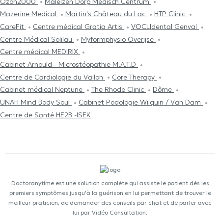
Ozon2000
Maleizen Dorp Medisch Centrum
Mazerine Medical
Martin's Château du Lac
HTP Clinic
CareFit
Centre médical Gratia Artis
VOCLIdental Genval
Centre Médical Solilau
Myformphysio Overijse
Centre médical MEDIRIX
Cabinet Arnould - Microstéopathie M.A.T.D
Centre de Cardiologie du Vallon
Core Therapy
Cabinet médical Neptune
The Rhode Clinic
Dôme
UNAH Mind Body Soul
Cabinet Podologie Wilquin / Van Dam
Centre de Santé HE2B -ISEK
Doctoranytime est une solution complète qui assiste le patient dès les
premiers symptômes jusqu'à la guérison en lui permettant de trouver le
meilleur praticien, de demander des conseils par chat et de parler avec
lui par Vidéo Consultation.