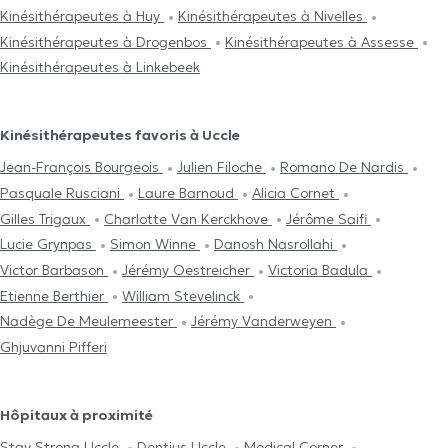
Kinésithérapeutes à Huy
Kinésithérapeutes à Nivelles
Kinésithérapeutes à Drogenbos
Kinésithérapeutes à Assesse
Kinésithérapeutes à Linkebeek
Kinésithérapeutes favoris à Uccle
Jean-François Bourgeois
Julien Filoche
Romano De Nardis
Pasquale Rusciani
Laure Barnoud
Alicia Cornet
Gilles Trigaux
Charlotte Van Kerckhove
Jérôme Saifi
Lucie Grynpas
Simon Winne
Danosh Nasrollahi
Victor Barbason
Jérémy Oestreicher
Victoria Badula
Etienne Berthier
William Stevelinck
Nadège De Meulemeester
Jérémy Vanderweyen
Ghjuvanni Pifferi
Hôpitaux à proximité
Stay Strong Uccle
Dentius Uccle
Medical Corner