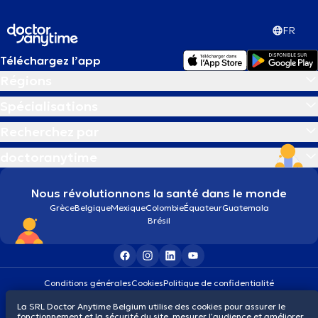
FR
Téléchargez l’app
Régions
Spécialisations
Recherchez par
doctoranytime
Nous révolutionnons la santé dans le monde
Grèce
Belgique
Mexique
Colombie
Équateur
Guatemala
Brésil
Conditions générales
Cookies
Politique de confidentialité
© 2026 doctoranytime
La SRL Doctor Anytime Belgium utilise des cookies pour assurer le
fonctionnement et la sécurité du site, mesurer l’audience et améliorer