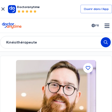
Doctoranytime
Ouvrir dans l’App
doctoranytime
FR
Kinésithérapeute