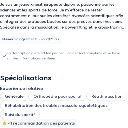
Je suis un jeune kinésithérapeute diplômé, passionné par les
sciences et les sports de force. Je m’efforce de rester
constamment à jour sur les dernières avancées scientifiques afin
d’intégrer des pratiques basées sur des preuves dans mes soins.
Spécialisé dans la musculation, le powerlifting et le cross-training,
je comprends les besoins spécifiques de ces disciplines, qu’il
s’agisse de performance, de prévention ou de rééducation. Mon
Numéro d'agrément: 55772921527
objectif est d’accompagner mes patients de manière
personnalisée tout en leur transmettant des connaissances utiles
La description a été éditée par l'équipe de Doctoranytime et se base
pour optimiser leur santé et leurs résultats sur le long terme.
sur des informations vérifiées.
Spécialisations
Expérience relative
Générale
Orthopédie pour sportif
Réathlétisation
Réhabilitation des troubles musculo-squelettiques
Suivi du sportif
41 recommandation des patients