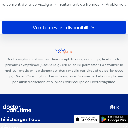
Traitement de la cervicalgie
Traitement de hernies
Problème
Val Duchesse
Centre Paramédical Step 2 Move
Cabinet du
au cou
Problème de dos
Kinésithérapie vestibulaire
martin pêcheur
Centre Médical du Col Vert
Centre Médical du
Chant d'Oiseau
Nika Health Center
Centre Médical Place de
Voir toutes les disponibilités
l'Amitié
Uperform Watermael-Boitsfort
Cabinet Médical
Appelmans
Cabinet Mesens
Doctoranytime est une solution complète qui assiste le patient dès les
premiers symptômes jusqu'à la guérison en lui permettant de trouver le
meilleur praticien, de demander des conseils par chat et de parler avec
lui par Vidéo Consultation. Les informations fournies ont été complétées
par Allan Veckeman et publiées par l'équipe de Doctoranytime.
FR
Téléchargez l’app
Régions