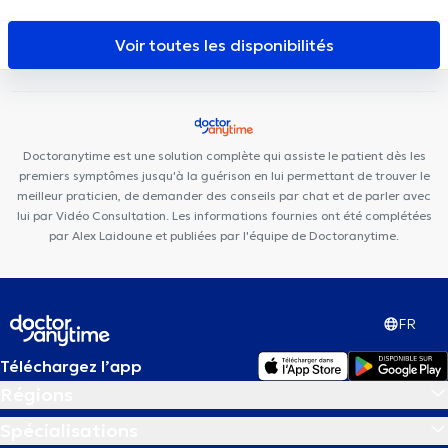
European Skin Clinic
Centre Médical Jourdan
Centre Médical
Belliard
Centre Chiropratique Bruxelles
Elite Dental Clinique
Voir toutes les disponibilités
Posturalhub
Centre Glycine et Lilas
Centre Médical et
Paramédical Europe Schuman
Cabinet Dentaire Joyeuse entrée
Centre Médical Curasi
BeNomad
Chirec Centre Médical
Parc Léopold
La Maison PsyCol
Brussels Skin Center - Quartier
Doctoranytime est une solution complète qui assiste le patient dès les
Européen
Centre PsyCol Schuman Lalaing
premiers symptômes jusqu'à la guérison en lui permettant de trouver le
meilleur praticien, de demander des conseils par chat et de parler avec
lui par Vidéo Consultation. Les informations fournies ont été complétées
par Alex Laidoune et publiées par l'équipe de Doctoranytime.
FR
Téléchargez l’app
Régions
Spécialisations