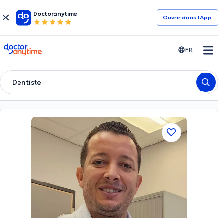
Doctoranytime
Ouvrir dans l’App
doctoranytime
FR
Dentiste