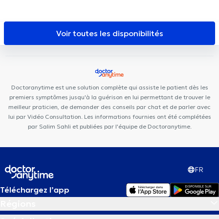
Médi-Santé Anderlecht
Centre Médical Les Jasmins
Centre
Médical Aurore
KAM Dentaire Veeweyde
Centre Dentaire
Vaillance
Centre de santé de la Vaillance
Centre Médical
Voir toutes les disponibilités
phenix
Dental Family Anderlecht
Cabinet Médical Espérance
Centre Médical et Dentaire de Bara
Centre Paramédical BMD
KS Medical Center & Dentisterie Anderlecht
Dr Struyve
Cabinet Medi-Vanhaelen
Centre pluridisciplinaire médecine
Doctoranytime est une solution complète qui assiste le patient dès les
générale, fonctionnelle et autisme
WKL Sourire
Cabinet
premiers symptômes jusqu'à la guérison en lui permettant de trouver le
dentaire du Midi
Duden Medical Center
meilleur praticien, de demander des conseils par chat et de parler avec
lui par Vidéo Consultation. Les informations fournies ont été complétées
par Salim Sahli et publiées par l'équipe de Doctoranytime.
FR
Téléchargez l’app
Régions