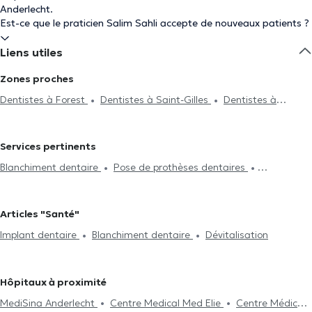
Anderlecht.
Est-ce que le praticien Salim Sahli accepte de nouveaux patients ?
Liens utiles
Zones proches
Dentistes à Forest
Dentistes à Saint-Gilles
Dentistes à
Bruxelles
Dentistes à Anvers
Dentistes à Molenbeek-Saint-
Jean
Dentistes à Ixelles
Dentistes à Uccle
Dentistes à
Services pertinents
Schaerbeek
Dentistes à Woluwe-Saint-Pierre
Dentistes à
Blanchiment dentaire
Pose de prothèses dentaires
Woluwe-Saint-Lambert
Dentistes à Gammerages
Dentistes à
Radiographie
Endodontie
Détartrage
Traitement des caries
Drogenbos
Dentistes à Koekelberg
Dentistes à Berchem-
Pose de bridges
Pose de facettes
Pose de couronnes
Sainte-Agathe
Dentistes à Dilbeek
Dentistes à Jette
Articles "Santé"
Remplacement plombage
Dévitalisation
Implant dentaire
Dentistes à Ganshoren
Dentistes à Etterbeek
Dentistes à
Implant dentaire
Blanchiment dentaire
Dévitalisation
Urgence dentaire
Bilan bucco-dentaire
Fluoration dentaire
Saint-Josse-Ten-Noode
Dentistes à Lens
Obturation et plombage dentaire
Soins dentaires
Extraction
dentaire
Esthétique dentaire
Chirurgie
Hôpitaux à proximité
MediSina Anderlecht
Centre Medical Med Elie
Centre Médical