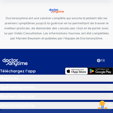
Arsenal Clinic
Pediatrics Etterbeek
Clinique Dentaire
d'Etterbeek
Cabinet du martin pêcheur
Centre Upsylon
Cabinet Val Duchesse
Clinique Grand Roi
Dentius Etterbeek
Doctoranytime est une solution complète qui assiste le patient dès les
Centre médical LiOde
premiers symptômes jusqu'à la guérison en lui permettant de trouver le
meilleur praticien, de demander des conseils par chat et de parler avec
lui par Vidéo Consultation. Les informations fournies ont été complétées
par Myriem Bounaim et publiées par l'équipe de Doctoranytime.
FR
Téléchargez l’app
Régions
Spécialisations
Recherchez par
doctoranytime