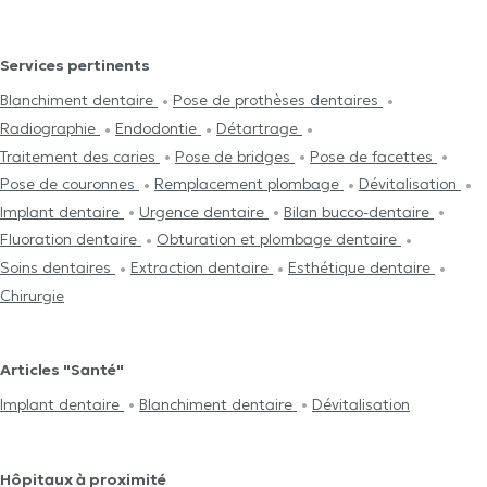
Services pertinents
Blanchiment dentaire
Pose de prothèses dentaires
Radiographie
Endodontie
Détartrage
Traitement des caries
Pose de bridges
Pose de facettes
Pose de couronnes
Remplacement plombage
Dévitalisation
Implant dentaire
Urgence dentaire
Bilan bucco-dentaire
Fluoration dentaire
Obturation et plombage dentaire
Soins dentaires
Extraction dentaire
Esthétique dentaire
Chirurgie
Articles "Santé"
Implant dentaire
Blanchiment dentaire
Dévitalisation
Hôpitaux à proximité