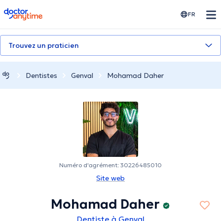
doctoranytime
FR
Trouvez un praticien
Dentistes
Genval
Mohamad Daher
Numéro d'agrément: 30226485010
Site web
Mohamad Daher
Dentiste à Genval