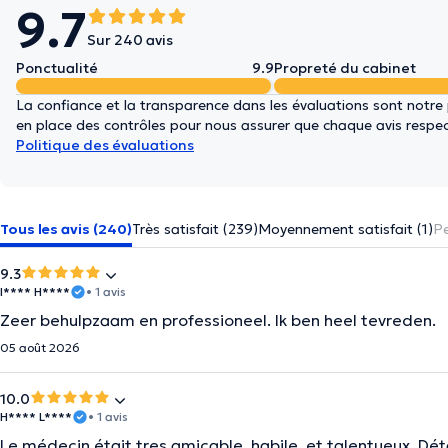
9.7
Sur 240 avis
Ponctualité
9.9
Propreté du cabinet
La confiance et la transparence dans les évaluations sont notre
en place des contrôles pour nous assurer que chaque avis respect
Politique des évaluations
Tous les avis (240)
Très satisfait (239)
Moyennement satisfait (1)
Pe
9.3
I**** H****
• 1 avis
Zeer behulpzaam en professioneel. Ik ben heel tevreden.
05 août 2026
10.0
H**** L****
• 1 avis
Le médecin était tres amicable, habile, et talentueux. Dét