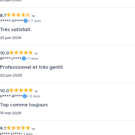
8.7
T**** O****
• 7 avis
Très satisfait.
25 juin 2026
10.0
A**** L****
• 1 avis
Professionnel et très gentil
02 juin 2026
10.0
U**** A****
• 3 avis
Top comme toujours
13 mai 2026
9.7
L**** L****
• 1 avis