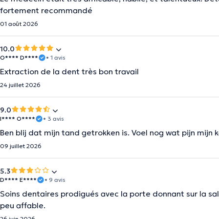
fortement recommandé
01 août 2026
10.0
O**** D****
• 1 avis
Extraction de la dent très bon travail
24 juillet 2026
9.0
I**** O****
• 3 avis
Ben blij dat mijn tand getrokken is. Voel nog wat pijn mijn
09 juillet 2026
5.3
D**** E****
• 9 avis
Soins dentaires prodigués avec la porte donnant sur la sa
peu affable.
26 juin 2026