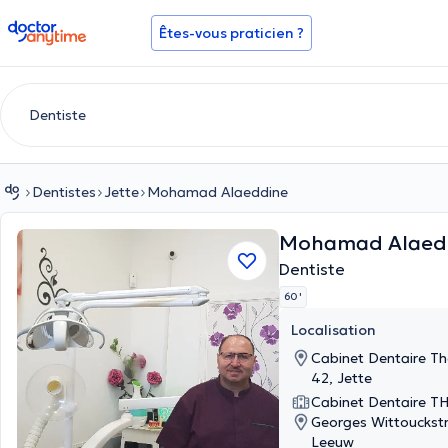
doctoranytime
Êtes-vous praticien ?
Dentistes
Jette
Mohamad Alaeddine
Mohamad Alaed
Dentiste
60 '
Localisation
Cabinet Dentaire T
42, Jette
Cabinet Dentaire 
Georges Wittouckstr
Leeuw