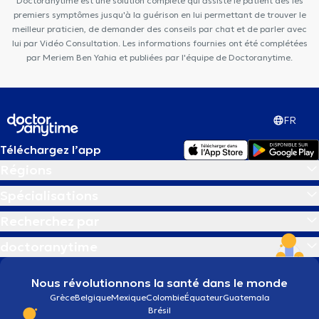
Doctoranytime est une solution complète qui assiste le patient dès les
premiers symptômes jusqu'à la guérison en lui permettant de trouver le
meilleur praticien, de demander des conseils par chat et de parler avec
lui par Vidéo Consultation. Les informations fournies ont été complétées
par Meriem Ben Yahia et publiées par l'équipe de Doctoranytime.
FR
Téléchargez l’app
Régions
Spécialisations
Recherchez par
doctoranytime
Nous révolutionnons la santé dans le monde
Grèce
Belgique
Mexique
Colombie
Équateur
Guatemala
Brésil