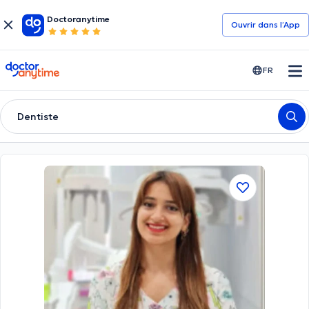
Doctoranytime
Ouvrir dans l’App
doctoranytime
FR
Dentiste