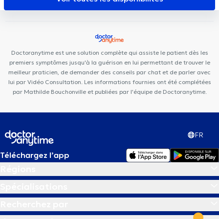
Clinic
Dôme
AEP Psy & Coaching
UNAH Mind Body Soul
Maison Médicale Homborch Santé
Station Medical Center
Centre Mimosa Waterloo
Clinique Médico Dentaire Waterloo
Wellington Care Center
Centre Paramédical Schuman
Doctoranytime est une solution complète qui assiste le patient dès les
premiers symptômes jusqu'à la guérison en lui permettant de trouver le
meilleur praticien, de demander des conseils par chat et de parler avec
lui par Vidéo Consultation. Les informations fournies ont été complétées
par Mathilde Bouchonville et publiées par l'équipe de Doctoranytime.
FR
Téléchargez l’app
Régions
Spécialisations
Recherchez par