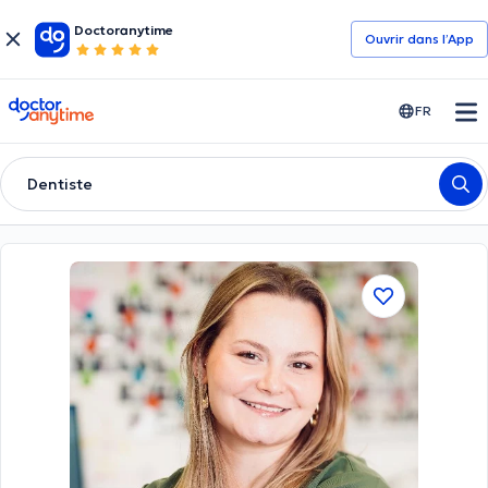
Doctoranytime
Ouvrir dans l’App
doctoranytime
FR
Dentiste