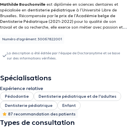
Mathilde Bouchonville
est diplômée en sciences dentaires et
spécialisée en
dentisterie pédiatrique
à l’Université Libre de
Bruxelles. Récompensée par
le prix de l’Académie belge de
Dentisterie Pédiatrique (2021-2022)
pour la qualité de son
travail et de sa recherche, elle exerce son métier avec passion et
engagement. Douce et attentive, Mathilde met un point d’honneur
à instaurer un climat rassurant, à expliquer chaque geste et à
Numéro d'agrément: 30067822001
accompagner aussi bien les enfants que les adultes avec
bienveillance tout au long de leur parcours de soins. Son objectif
La description a été éditée par l'équipe de Doctoranytime et se base
est de rendre chaque visite une expérience positive, en favorisant
sur des informations vérifiées.
la confiance et la sérénité de ses patients, en particulier des plus
jeunes.
Spécialisations
Expérience relative
Pédodontie
Dentisterie pédiatrique et de l'adultes
Dentisterie pédiatrique
Enfant
87 recommandation des patients
Types de consultation