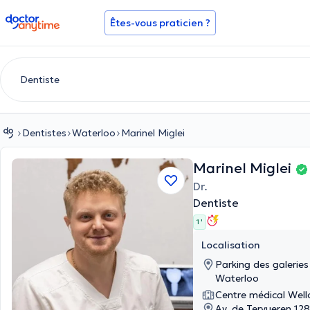
doctoranytime
Êtes-vous praticien ?
Dentistes
Waterloo
Marinel Miglei
Marinel Miglei
Dr.
Dentiste
1 '
Localisation
Parking des galeries 
Waterloo
Centre médical Well
Av. de Tervueren 12