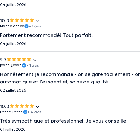
04 juillet 2026
10.0
M**** K****
• 1 avis
Fortement recommandé! Tout parfait.
04 juillet 2026
9.7
I**** E****
• 1 avis
Honnêtement je recommande - on se gare facilement - on
automatique et l'essaentiel, soins de qualité !
02 juillet 2026
10.0
E**** E****
• 4 avis
Très sympathique et professionnel. Je vous conseille.
01 juillet 2026