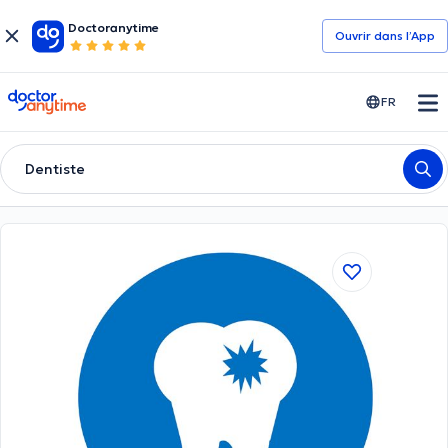
Doctoranytime
Ouvrir dans l’App
doctoranytime
FR
Dentiste