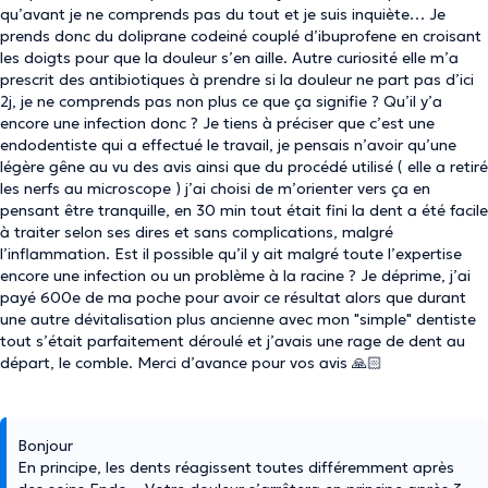
qu’avant je ne comprends pas du tout et je suis inquiète… Je
prends donc du doliprane codeiné couplé d’ibuprofene en croisant
les doigts pour que la douleur s’en aille. Autre curiosité elle m’a
prescrit des antibiotiques à prendre si la douleur ne part pas d’ici
2j, je ne comprends pas non plus ce que ça signifie ? Qu’il y’a
encore une infection donc ? Je tiens à préciser que c’est une
endodentiste qui a effectué le travail, je pensais n’avoir qu’une
légère gêne au vu des avis ainsi que du procédé utilisé ( elle a retiré
les nerfs au microscope ) j’ai choisi de m’orienter vers ça en
pensant être tranquille, en 30 min tout était fini la dent a été facile
à traiter selon ses dires et sans complications, malgré
l’inflammation. Est il possible qu’il y ait malgré toute l’expertise
encore une infection ou un problème à la racine ? Je déprime, j’ai
payé 600e de ma poche pour avoir ce résultat alors que durant
une autre dévitalisation plus ancienne avec mon "simple" dentiste
tout s’était parfaitement déroulé et j’avais une rage de dent au
départ, le comble. Merci d’avance pour vos avis 🙏🏻
Bonjour
En principe, les dents réagissent toutes différemment après