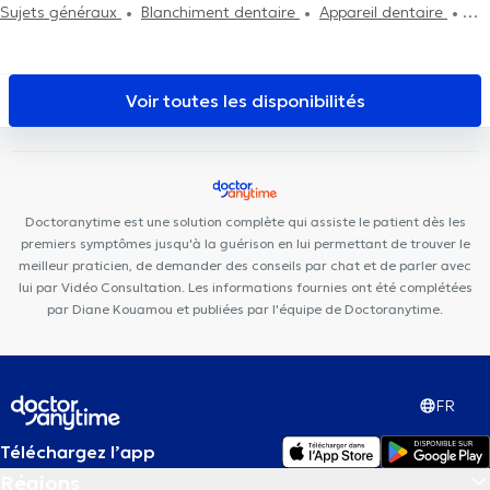
Sujets généraux
Blanchiment dentaire
Appareil dentaire
Cabinet médical
Cabinet médical Couez-Forret
Centre de
Bilan bucco-dentaire
Dévitalisation
Pose de couronnes
Pose
santé Cartier
Centre de Santé l'Olivier
Cabinet Medical du
de facettes
Obturation et plombage dentaire
Urgence
Docteur Elamine
Centreaa
SPhysical
Clinique des
dentaire
Voir toutes les disponibilités
Marguerites
Clinique Notre-Dame de Grâce
Centre Movinity
Doctoranytime est une solution complète qui assiste le patient dès les
premiers symptômes jusqu'à la guérison en lui permettant de trouver le
meilleur praticien, de demander des conseils par chat et de parler avec
lui par Vidéo Consultation. Les informations fournies ont été complétées
par Diane Kouamou et publiées par l'équipe de Doctoranytime.
FR
Téléchargez l’app
Régions