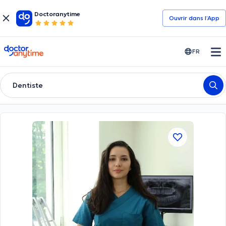
Doctoranytime
Ouvrir dans l’App
doctoranytime
FR
Dentiste