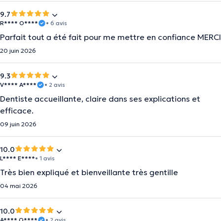
9.7
R**** O****
• 6 avis
Parfait tout a été fait pour me mettre en confiance MERCI
20 juin 2026
9.3
V**** A****
• 2 avis
Dentiste accueillante, claire dans ses explications et
efficace.
09 juin 2026
10.0
L**** E****
• 1 avis
Très bien expliqué et bienveillante très gentille
04 mai 2026
10.0
A**** O****
• 2 avis