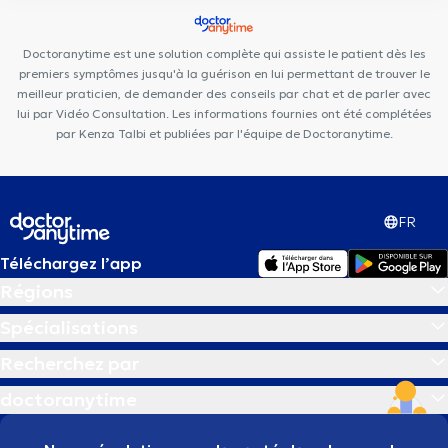
Médical de l'optimisme
Centre Médical Medimolder
KHAMAK
CLINIC
Centre Synapsis
Ysis Dental
Doctoranytime est une solution complète qui assiste le patient dès les
premiers symptômes jusqu'à la guérison en lui permettant de trouver le
meilleur praticien, de demander des conseils par chat et de parler avec
lui par Vidéo Consultation. Les informations fournies ont été complétées
par Kenza Talbi et publiées par l'équipe de Doctoranytime.
FR
Téléchargez l’app
Régions
Spécialisations
Recherchez par
doctoranytime