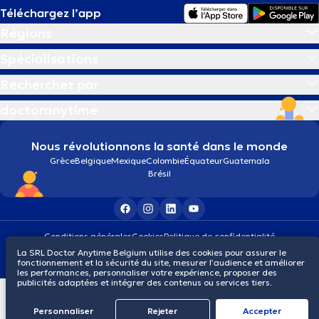
Téléchargez l’app
Régions
Spécialisations
Recherchez par
doctoranytime
Nous révolutionnons la santé dans le monde
Grèce
Belgique
Mexique
Colombie
Équateur
Guatemala
Brésil
Conditions générales
Cookies
Politique de confidentialité
© 2026 doctoranytime
La SRL Doctor Anytime Belgium utilise des cookies pour assurer le
fonctionnement et la sécurité du site, mesurer l’audience et améliorer
les performances, personnaliser votre expérience, proposer des
publicités adaptées et intégrer des contenus ou services tiers.
Personnaliser
Rejeter
Αccepter