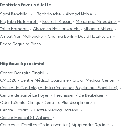
Dentistes favoris à Jette
Sami Benchillal
I. Baghdouche
Ahmad Nahle
Mojtaba Nafezarefi
Kourosh Kassir
Mohamad Alaeddine
Taleb Hamdan
Ghazaleh Hassanzadeh
Mhanna Abbas
Arnout Van Melkebeke
Chaima Bohli
David Hatzkevich
Pedro Sequeira Pinto
Hôpitaux à proximité
Centre Dentaire Elnabil
CMC328 - Centre Médical Couronne - Crown Medical Center
Centre de Cardiologie de la Couronne (Polyclinique Saint-Luc)
Centre de santé Le Foyer
Theunissen / De Beukelaer
OdontoSmile: Clinique Dentaire Pluridisciplinaire
Centre Ocadia
Centre Médical Borrens
Centre Médical St-Antoine
Couples et Familles (Co-intervention) A(p)prendre Racines