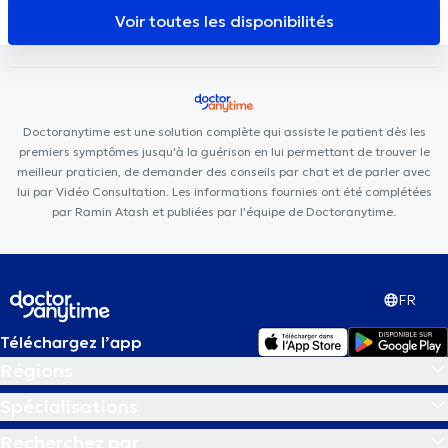
Smiles
Audition Confort
Medical Corner
Centre Médical
Voir toutes les disponibilités
Churchill
Cabinet Dentaire Ouistity Uccle
Aspera Medical
Center
Centre Médical Bascule
Clinique MyTooth
Bascule
Santé
Clinique médico dentaire d’Uccle
Topaz Dental Clinic
IASO Spaces
Doctoranytime est une solution complète qui assiste le patient dès les
premiers symptômes jusqu'à la guérison en lui permettant de trouver le
meilleur praticien, de demander des conseils par chat et de parler avec
lui par Vidéo Consultation. Les informations fournies ont été complétées
par Ramin Atash et publiées par l'équipe de Doctoranytime.
FR
Téléchargez l’app
Régions
Spécialisations
Recherchez par