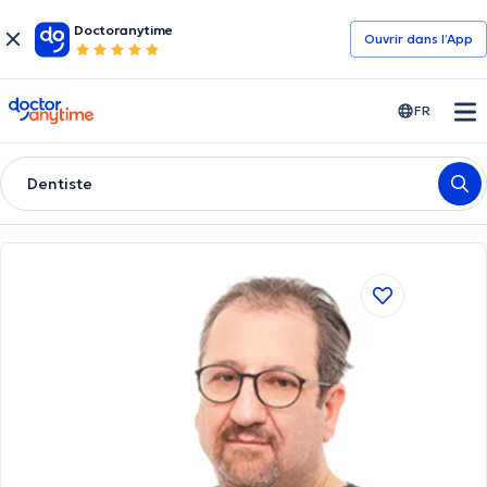
Doctoranytime
Ouvrir dans l’App
doctoranytime
FR
Dentiste