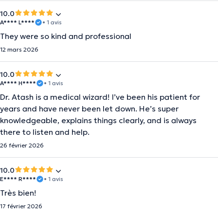
10.0
A**** L****
• 1 avis
They were so kind and professional
12 mars 2026
10.0
A**** H****
• 1 avis
Dr. Atash is a medical wizard! I’ve been his patient for
years and have never been let down. He’s super
knowledgeable, explains things clearly, and is always
there to listen and help.
26 février 2026
10.0
E**** R****
• 1 avis
Très bien!
17 février 2026