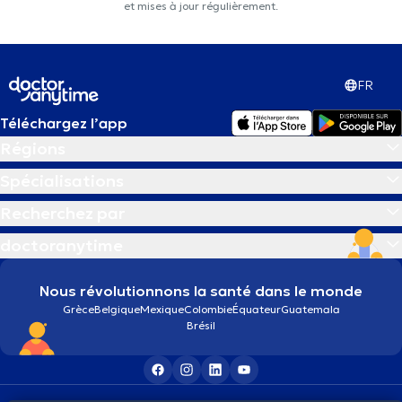
et mises à jour régulièrement.
FR
Téléchargez l’app
Régions
Spécialisations
Recherchez par
doctoranytime
Nous révolutionnons la santé dans le monde
Grèce
Belgique
Mexique
Colombie
Équateur
Guatemala
Brésil