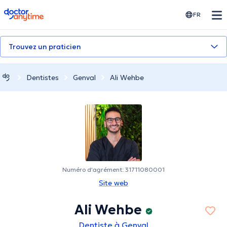
doctoranytime
FR
Trouvez un praticien
Dentistes
Genval
Ali Wehbe
Numéro d'agrément: 31711080001
Site web
Ali Wehbe
Dentiste à Genval