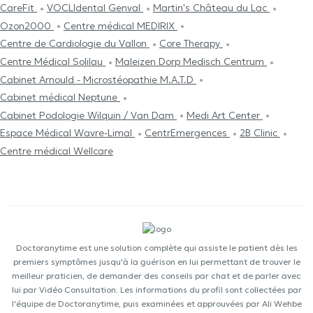
CareFit
VOCLIdental Genval
Martin's Château du Lac
Ozon2000
Centre médical MEDIRIX
Centre de Cardiologie du Vallon
Core Therapy
Centre Médical Solilau
Maleizen Dorp Medisch Centrum
Cabinet Arnould - Microstéopathie M.A.T.D
Cabinet médical Neptune
Cabinet Podologie Wilquin / Van Dam
Medi Art Center
Espace Médical Wavre-Limal
CentrEmergences
2B Clinic
Centre médical Wellcare
Doctoranytime est une solution complète qui assiste le patient dès les
premiers symptômes jusqu'à la guérison en lui permettant de trouver le
meilleur praticien, de demander des conseils par chat et de parler avec
lui par Vidéo Consultation. Les informations du profil sont collectées par
l'équipe de Doctoranytime, puis examinées et approuvées par Ali Wehbe