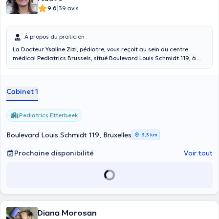
|
9.6
39 avis
À propos du praticien
La Docteur
Ysaline Zizi
, pédiatre, vous reçoit au sein du centre
médical Pediatrics Brussels, situé Boulevard Louis Schmidt 119, à
Etterbeek. Les consultations peuvent avoir lieu en français et en
anglais.
Cabinet 1
Pediatrics Etterbeek
Boulevard Louis Schmidt 119, Bruxelles
3,3 km
Prochaine disponibilité
Voir tout
Diana Morosan