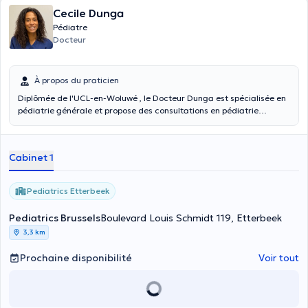
Cecile Dunga
Pédiatre
Docteur
À propos du praticien
Diplômée de l'UCL-en-Woluwé , le Docteur Dunga est spécialisée en
pédiatrie générale et propose des consultations en pédiatrie
générale et en néonatologie. Depuis 2011, elle est également
pédiatre hospitalière au sein des Cliniques de l'Europe (site Uccle)
où elle assure des consultations de suivi, d'urgences pédiatriques et
Cabinet 1
exerce en maternité ainsi qu' en petite néonatologie. Forte de cette
expérience, elle vous accueille au Centre Pediatrics afin d'assurer le
suivi , la prévention et de soigner de vos enfants de 0 à 15 ans.
Pediatrics Etterbeek
Pediatrics Brussels
Boulevard Louis Schmidt 119, Etterbeek
3,3 km
Prochaine disponibilité
Voir tout