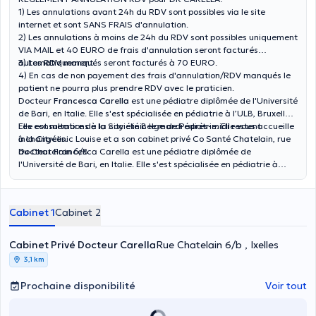
1) Les annulations avant 24h du RDV sont possibles via le site
internet et sont SANS FRAIS d'annulation.
2) Les annulations à moins de 24h du RDV sont possibles uniquement
VIA MAIL et 40 EURO de frais d'annulation seront facturés
automatiquement.
3) Les RDV manqués seront facturés à 70 EURO.
4) En cas de non payement des frais d'annulation/RDV manqués le
patient ne pourra plus prendre RDV avec le praticien.
Docteur
Francesca Carella
est une pédiatre diplômée de l'Université
de Bari, en Italie. Elle s'est spécialisée en pédiatrie à l’ULB, Bruxelles.
Elle est membre de la Société Belge de Pédiatrie. Elle vous accueille
Les consultations à la city clinic le mardi après-midi restent
à la Cityclinic Louise et a son cabinet privé Co Santé Chatelain, rue
inchangées.
du Chatelain 6/B.
Docteur Francesca Carella est une pédiatre diplômée de
l'Université de Bari, en Italie. Elle s'est spécialisée en pédiatrie à
l’ULB, Bruxelles. Elle est membre de la Société Belge de Pédiatrie.
Elle vous accueille à la Cityclinic Louise et a son cabinet privé Co
Santé Chatelain, rue du Chatelain 6/B.
Cabinet 1
Cabinet 2
Cabinet Privé Docteur Carella
Rue Chatelain 6/b , Ixelles
3,1 km
Prochaine disponibilité
Voir tout