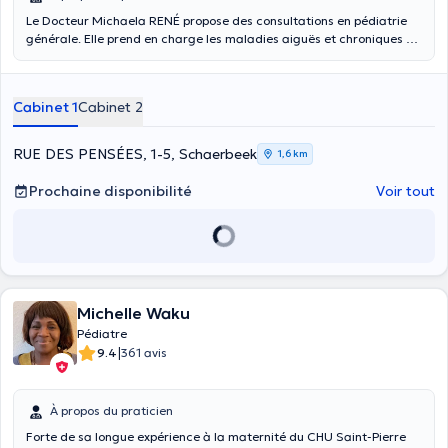
Le Docteur Michaela RENÉ propose des consultations en pédiatrie
générale. Elle prend en charge les maladies aiguës et chroniques de
la naissance jusqu'à 16 ans. Elle s'occupe du suivi du développement
(psycho-moteur, vaccination, psycho-social).
Cabinet 1
Cabinet 2
RUE DES PENSÉES, 1-5, Schaerbeek
1,6 km
Prochaine disponibilité
Voir tout
Michelle Waku
Pédiatre
|
9.4
361 avis
À propos du praticien
Forte de sa longue expérience à la maternité du CHU Saint-Pierre