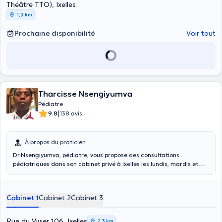
Théâtre TTO), Ixelles
1,9 km
Prochaine disponibilité
Voir tout
Tharcisse Nsengiyumva
Pédiatre
|
9.8
138 avis
À propos du praticien
Dr.Nsengiyumva, pédiatre, vous propose des consultations
pédiatriques dans son cabinet privé à Ixelles les lundis, mardis et
jeudis après-midi. Il saura accompagner au mieux vos enfants ou
proches pour soigner toutes leurs pathologies, n'hésitez pas à
prendre RDV. Il dispose aussi de consultations au sein des CHIREC
Cabinet 1
Cabinet 2
Cabinet 3
Delta et Cavell, pour tout RDV, veuillez contacter directement leur
call-center respectif.
Rue du Vivier 106, Ixelles
2,3 km