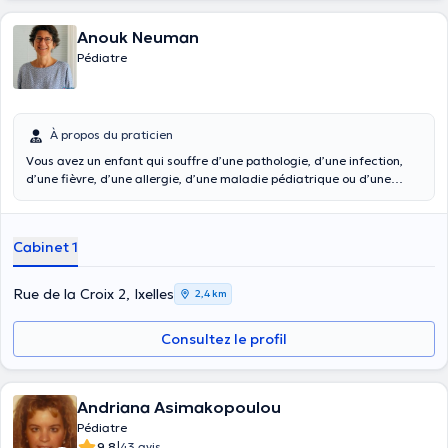
Anouk Neuman
Pédiatre
À propos du praticien
Vous avez un enfant qui souffre d’une pathologie, d’une infection,
d’une fièvre, d’une allergie, d’une maladie pédiatrique ou d’une
douleur inexplicable ? Consultez le pédiatre
Anouk Neuman
à son
cabinet privé sis à Ixelles à la rue de la Croix 2 ou en ligne par appel
vidéo. Elle consulte tous les lundis, mercredis et vendredis de 14h à
Cabinet 1
18h30, en plus des urgences en cas de nécessité. Pour toute
urgence, veuillez la contacter par téléphone.
Rue de la Croix 2, Ixelles
2,4 km
Consultez le profil
Andriana Asimakopoulou
Pédiatre
|
9.8
43 avis