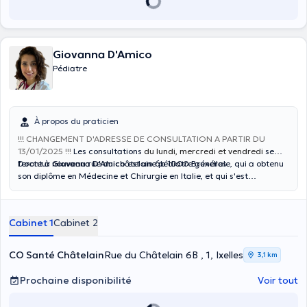
Giovanna D'Amico
Pédiatre
À propos du praticien
!!! CHANGEMENT D'ADRESSE DE CONSULTATION A PARTIR DU
13/01/2025 !!!
Les consultations
du lundi, mercredi et vendredi
se
feront à nouveau rue du châtelain 6b 1000 Bruxelles
Docteur
Giovanna D'Amico
est une pédiatre générale, qui a obtenu
.
son diplôme en Médecine et Chirurgie en Italie, et qui s'est
spécialisée en pédiatrie à Bruxelles, à l'Université Libre de Bruxelles.
Elle reçoit les enfants de 0-16 ans. Les consultations sont
uniquement sur RDV au sein de son cabinet privé Co Santé
Cabinet 1
Cabinet 2
Chatelain, Rue du Chatelain 6B ou à la City Clinic CHIREC, Av. Louise
235B, Bruxelles.
CO Santé Châtelain
Rue du Châtelain 6B , 1, Ixelles
3,1 km
Prochaine disponibilité
Voir tout