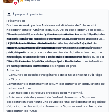
À propos du praticien
Présentation
Docteur Asimakopoulou Andriana est diplômée de l’ Université
Kapodistrienne d’ Athènes depuis 2008 où elle a obtenu son diplôme
de médecine. Passionnée par le travail auprès des enfants, elle s’
Elle a travaillé dans des hôpitaux universitaires comme l’ Hopital des
est spécialisée en Pediatrie et a obtenu son diplôme en 2014 à l’
Enfants Reine Fabiola où elle travaille toujours et dans d’ hôpitaux
ULB. Elle a réalisé sa mémoire
privés comme Chirec. Actuellement elle travaille à l’ Hopital de
Hôpital Universitaire de enfants.
à
la clinique diabétologique de
l’Hôpital Universitaire des Enfants Reine Fabiola, sujet « L’évolution
Nivelles CHU Helora, à l’ ONE et a l’
Elle a suivi plein des séminaires de réanimation néonatale et
des autoanticorps au cours des années du diabète et leur relation
pédiatrique.
avec l’âge, le sexe et l’ HLA » et sa thèse de doctorat à
Elle a acquis une expérience précieuse pendant les années qu elle a
l’Hôpital Universitaire d’Ioannina, sujet « Rares infections infantiles
travaillé dans les hôpitaux et dans les consultations.
de la région facio-cervicale
Dr Asimakopoulou parle français anglais et grec.
»
Activités :
- Consultation de pédiatrie générale de la naissance jusqu’à l’âge
de 15 ans
Comprenant le traitement et le suivi des patients en ambulatoire de
toutes conditions
- Suivi médical des retours précoces de la maternité.
- Suivi neurodéveloppement de l’enfant de moins de 5 ans, en
collaboration avec toute une équipe de kiné, ostéopathe et logopède
- Vaccination des enfants de moins de 5 ans suivant le schéma de
vaccination de l’ONE