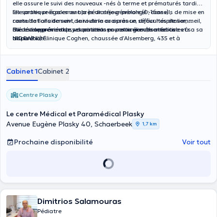
elle assure le suivi des nouveaux -nés à terme et prématurés tardifs,
les sorties précoces ou après un séjour prolongé ; conseils de mise en
Elle pratique également la pédiatrie générale (0-16ans) ,
route de l’allaitement, suivi de la croissance, difficultés de sommeil,
consultations de suivi de routine ou après un séjour hospitalier,
du développement psychomoteur en particulier (formation
médecine préventive, vaccinations .… et urgences médicales à
Elle est appréciée de ses patients pour son écoute attentive et sa sa
NIDCAP…)
Uccle à la Clinique Coghen, chaussée d’Alsemberg, 435 et à
disponibilité.
Schaerbeek , avenue Eugène Plasky ,40.
Cabinet 1
Cabinet 2
Centre Plasky
Le centre Médical et Paramédical Plasky
Avenue Eugène Plasky 40, Schaerbeek
1,7 km
Prochaine disponibilité
Voir tout
Dimitrios Salamouras
Pédiatre