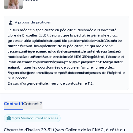
À propos du praticien
Je suis médecin spécialiste en pédiatrie, diplômée à l’Université
Libre de Bruxelles (ULB). Je pratique la pédiatrie générale et la
gastroentérologie pédiatrique. Ma passion pour les enfants m’a
Je consulte le lundi et mercredi au centre médical Mazi (Chaussée
amené à choisir la spécialité de la pédiatrie, ce qui me donne
d'Ixelles 29-31, 1050 Ixelles).
l’opportunité de suivre leur développement de la tendre enfance à
Je consulte également le lundi, mercredi et le vendredi au centre
l’adolescence. Etant soucieuse de leur bien-être général, l’écoute et
medical Doctor Inn (Berchemstraat 14, 1700 Dilbeek).
le sourire sont importants à mes yeux pour prendre en charge votre
Prise de rendez-vous via l'agenda en ligne uniquement. Merci de
enfant.
communiquer les coordonnées de votre enfant, le numéro de
registre national ainsi que le motif de consultation.
En cas d’urgence veuillez vous présenter aux urgences de l'hôpital le
plus proche.
En cas d'urgence vitale, merci de contacter le 112.
Cabinet 1
Cabinet 2
Mazi Medical Center Ixelles
Chaussée d'Ixelles 29-31 ((vers Gallerie de la FNAC, à côté du