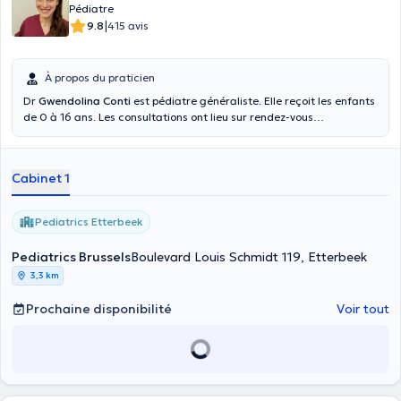
Pédiatre
|
9.8
415 avis
À propos du praticien
Dr
Gwendolina Conti
est pédiatre généraliste. Elle reçoit les enfants
de 0 à 16 ans. Les consultations ont lieu sur rendez-vous
uniquement, à Etterbeek au sein du cabinet Pediatrics Brussels
(Boulevard Louis Schmidt 119).
Cabinet 1
Pediatrics Etterbeek
Pediatrics Brussels
Boulevard Louis Schmidt 119, Etterbeek
3,3 km
Prochaine disponibilité
Voir tout