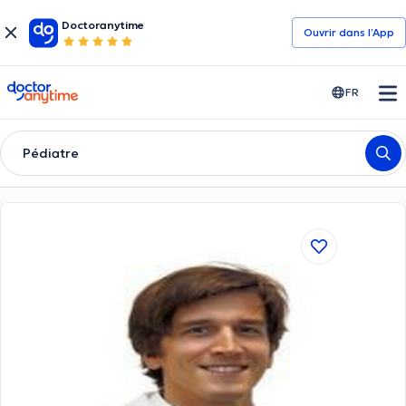
Doctoranytime
Ouvrir dans l’App
doctoranytime
FR
Pédiatre