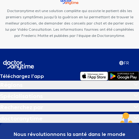
César De Paepe Uccle
Maison médicale la Renaissance
Doctoranytime est une solution complète qui assiste le patient dès les
Centre de Médecine et d'Etudes
Work For It
premiers symptômes jusqu'à la guérison en lui permettant de trouver le
meilleur praticien, de demander des conseils par chat et de parler avec
lui par Vidéo Consultation. Les informations fournies ont été complétées
par Frederic Motte et publiées par l'équipe de Doctoranytime.
FR
Téléchargez l’app
Régions
Spécialisations
Recherchez par
doctoranytime
Nous révolutionnons la santé dans le monde