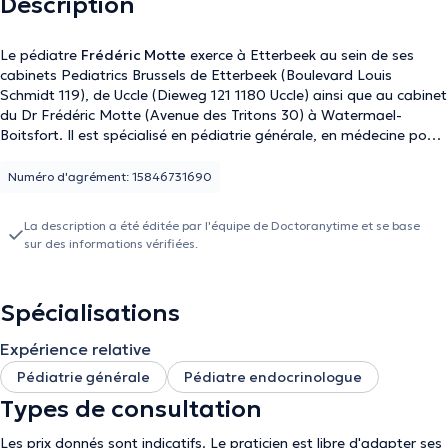
Description
Le pédiatre
Frédéric Motte
exerce à Etterbeek au sein de ses
cabinets Pediatrics Brussels de Etterbeek (Boulevard Louis
Schmidt 119), de Uccle (Dieweg 121 1180 Uccle) ainsi que au cabinet
du Dr Frédéric Motte (Avenue des Tritons 30) à Watermael-
Boitsfort. Il est spécialisé en pédiatrie générale, en médecine pour
adolescents et aussi en endocrinologie pédiatrique. Expert en
pédiatrie générale et en pédiatrie endocrinologue, il ne consulte
Numéro d'agrément: 15846731690
que sur rendez-vous.
La description a été éditée par l'équipe de Doctoranytime et se base
sur des informations vérifiées.
Spécialisations
Expérience relative
Pédiatrie générale
Pédiatre endocrinologue
Types de consultation
Les prix donnés sont indicatifs. Le praticien est libre d'adapter ses