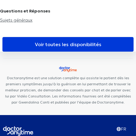
Clinique Grand Roi
Dentius Etterbeek
Centre Paramédical
Questions et Réponses
Saint-Michel
Cabinets médicaux Boulaares
Centre Mimosa
Sujets généraux
Etterbeek - Centre de périnatalité
ARTISTES - BY LILIE
CP3
Centre Médi-P
Muse – Osteopathy & Friends
Polycare Brussels
Arsenal Clinic
Aesthetics Clinic
Uperform Etterbeek
Voir toutes les disponibilités
Centre Médical Place de l'Amitié
Centre Médical du Chant
d'Oiseau
Doctoranytime est une solution complète qui assiste le patient dès les
premiers symptômes jusqu'à la guérison en lui permettant de trouver le
meilleur praticien, de demander des conseils par chat et de parler avec
lui par Vidéo Consultation. Les informations fournies ont été complétées
par Gwendolina Conti et publiées par l'équipe de Doctoranytime.
FR