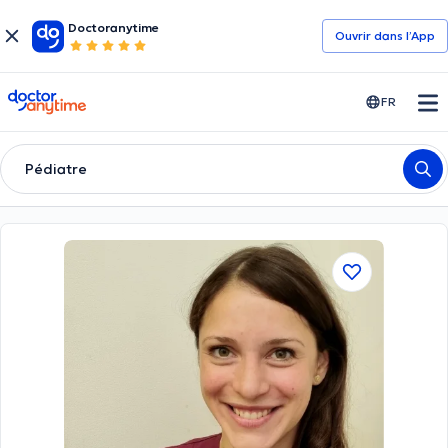
Doctoranytime
Ouvrir dans l’App
doctoranytime
FR
Pédiatre