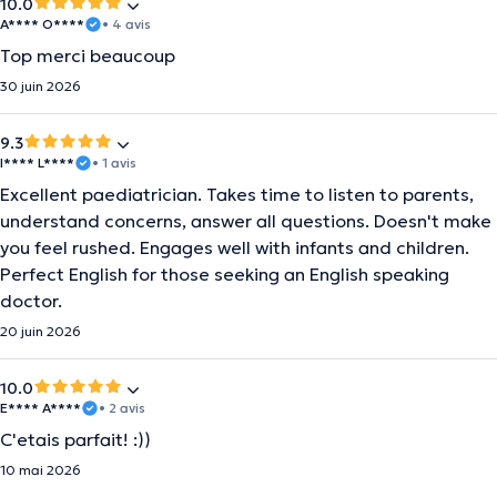
10.0
A**** O****
• 4 avis
Top merci beaucoup
30 juin 2026
9.3
I**** L****
• 1 avis
Excellent paediatrician. Takes time to listen to parents,
understand concerns, answer all questions. Doesn't make
you feel rushed. Engages well with infants and children.
Perfect English for those seeking an English speaking
doctor.
20 juin 2026
10.0
E**** A****
• 2 avis
C'etais parfait! :))
10 mai 2026