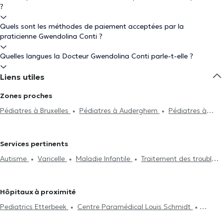
?
Quels sont les méthodes de paiement acceptées par la
praticienne Gwendolina Conti ?
Quelles langues la Docteur Gwendolina Conti parle-t-elle ?
Liens utiles
Zones proches
Pédiatres à Bruxelles
Pédiatres à Auderghem
Pédiatres à
Woluwe-Saint-Lambert
Pédiatres à Ixelles
Pédiatres à
Schaerbeek
Pédiatres à Uccle
Pédiatres à Saint-Josse-Ten-
Services pertinents
Noode
Pédiatres à Forest
Pédiatres à Saint-Gilles
Autisme
Varicelle
Maladie Infantile
Traitement des troubles
Pédiatres à Kraainem
Pédiatres à Molenbeek-Saint-Jean
du sommeil
Néonatologie
Traitement urticaire
Traitement
Pédiatres à Rhode-Saint-Genèse
Pédiatres à Linkebeek
de l'asthme
Traitement des troubles de l'alimentation
Pédiatres à Laeken
Pédiatres à Ganshoren
Pédiatres à Jette
Hôpitaux à proximité
Pédiatres à Wemmel
Pédiatres à Waterloo
Pédiatres à
Pediatrics Etterbeek
Centre Paramédical Louis Schmidt
Braine-L'Alleud
Pédiatres à Rixensart
Cabinet Mesens
Clinique Dentaire d'Etterbeek
I Care Center