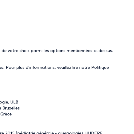
 de votre choix parmi les options mentionnées ci-dessus.
. Pour plus d'informations, veuillez lire notre
Politique
logie, ULB
e Bruxelles
 Grèce
re 2015 (pédiatrie générale - allergologie), HUDERF,