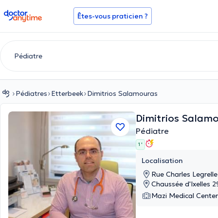
doctoranytime
Êtes-vous praticien ?
Pédiatres
Etterbeek
Dimitrios Salamouras
Dimitrios Salam
Pédiatre
1 '
Localisation
Rue Charles Legrelle
Chaussée d'Ixelles 29
Mazi Medical Center 