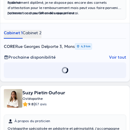
optimal.
Fraîchement diplômé, je ne dispose pas encore des carnets
d’attestation pour le remboursement mais peut vous faire parvenir
l’attestation a posteriori dès que je l’aurai.
paiement cash ou QR code uniquement.
Cabinet 1
Cabinet 2
CORE
Rue Georges Delporte 3, Mons
4,9 km
Prochaine disponibilité
Voir tout
Suzy Pietin-Dufour
Ostéopathe
|
9.8
67 avis
À propos du praticien
Ostéopathe spécialisée en pédiatrie et périnatalité, j’accompagne