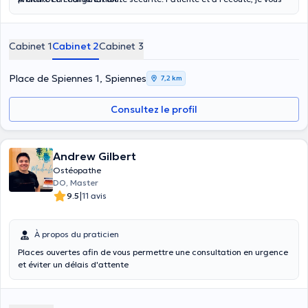
aide dans la compréhension et le traitement de vos douleurs
musculosquelettiques et nerveuses périphériques. Je suis joignable
par SMS/appel/mail pour toute question ou prise de RDV.
Cabinet 1
Cabinet 2
Cabinet 3
Place de Spiennes 1, Spiennes
7,2 km
Consultez le profil
Andrew Gilbert
Ostéopathe
DO, Master
|
9.5
11 avis
À propos du praticien
Places ouvertes afin de vous permettre une consultation en urgence
et éviter un délais d'attente