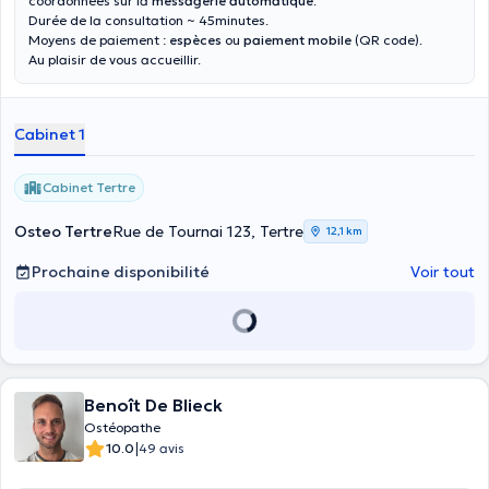
coordonnées sur la
messagerie automatique
.
Durée de la consultation ~ 45minutes.
Moyens de paiement :
espèces
ou
paiement mobile
(QR code).
Au plaisir de vous accueillir.
Cabinet 1
Cabinet Tertre
Osteo Tertre
Rue de Tournai 123, Tertre
12,1 km
Prochaine disponibilité
Voir tout
Benoît De Blieck
Ostéopathe
|
10.0
49 avis