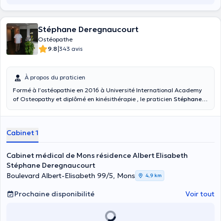
Stéphane Deregnaucourt
Ostéopathe
|
9.8
343 avis
À propos du praticien
Formé à l’ostéopathie en 2016 à Université International Academy
of Osteopathy et diplômé en kinésithérapie , le praticien
Stéphane
Deregnaucourt
exerce au centre médical de Montigny Le Tilleul à
proximité du CHU André Vesale , il assure également des
consultations à Mons et en France. Les dysfonctions sont traitées
Cabinet 1
par voie non forcée .
Cabinet médical de Mons résidence Albert Elisabeth
Stéphane Deregnaucourt
Boulevard Albert-Elisabeth 99/5, Mons
4,9 km
Prochaine disponibilité
Voir tout