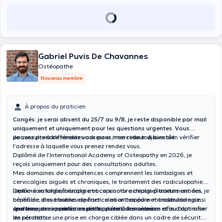
ainsi les douleurs de vos chats, chiens et chevaux. Engagé pour
défendre les droits et la reconnaissance de l’ostéopathie, des
ostéopathes et leurs patients, il est membre du conseil de direction
de l’Union Professionnelle des Ostéopathes de Belgique.
Gabriel Puvis De Chavannes
Ostéopathe
Nouveau membre
À propos du praticien
Congés: je serai absent du 25/7 au 9/8, je reste disponible par mail
uniquement et uniquement pour les questions urgentes. Vous
pouvez prendre rendez vous pour mon retour. A bientôt.
Je consulte à différentes adresses, merci de toujours bien vérifier
l’adresse à laquelle vous prenez rendez vous.
Diplômé de l’International Academy of Osteopathy en 2026, je
reçois uniquement pour des consultations adultes.
Mes domaines de compétences comprennent les lombalgies et
cervicalgies aiguës et chroniques, le traitement des radiculopahies (
lombo-sciatalgie/cruralgie et cervico-brachialgie) traitement des
Diplômé en kinésithérapie et acupuncture depuis plusieurs années, je
céphalée, des troubles de l’articulation temporo-mandibulaire ainsi
bénéficie d’une bonne expérience en orthopédie et traumatologie
que les autres problèmes de l’appareil locomoteur.
sportive, je mixe mes compétences lors des séances afin d’optimiser
Je donne une importance particulière à l’anamnèse et au bilan afin
les résultats.
de permettre une prise en charge ciblée dans un cadre de sécurité