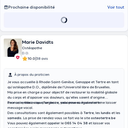
Prochaine disponibilité
Voir tout
Marie Davidts
Ostéopathe
D.O.
|
10.0
38 avis
À propos du praticien
Je vous accueille à Rhode-Saint-Genèse, Genappe et Tertre en tant
qu’ostéopathe D.O., diplômée de l’Université libre de Bruxelles.
Ma prise en charge a pour objectif de restaurer la mobilité globale
du corps et d’apaiser vos douleurs, qu’elles soient d’origine
cervicale, thoracique, lombaire, pelvienne ou musculaire.
Pour un rendez-vous d'urgence, vous pouvez également me laisser
message vocal.
Des consultations sont également possibles à
Tertre
, les
lundis
et les
samedis
. La prise de rendez-vous se fait via le site
osteotertre.be
Vous pouvez également appeler le
065 14 04 38
et laisser vos