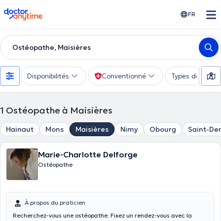
doctoranytime
FR
Ostéopathe, Maisières
Disponibilités
Conventionné
Types de consu
1
Ostéopathe à Maisières
Hainaut
Mons
Maisières
Nimy
Obourg
Saint-De
Marie-Charlotte Delforge
Ostéopathe
À propos du praticien
Recherchez-vous une ostéopathe. Fixez un rendez-vous avec la