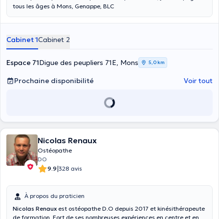
tous les âges à Mons, Genappe, BLC
Cabinet 1
Cabinet 2
Espace 71
Digue des peupliers 71E, Mons
5,0 km
Prochaine disponibilité
Voir tout
Nicolas Renaux
Ostéopathe
DO
|
9.9
328 avis
À propos du praticien
Nicolas Renaux
est ostéopathe D.O depuis 2017 et kinésithérapeute
de formation. Fort de ses nombreuses expériences en centre et en