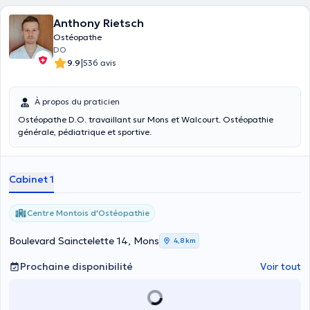
Anthony Rietsch
Ostéopathe
DO
|
9.9
536 avis
À propos du praticien
Ostéopathe D.O. travaillant sur Mons et Walcourt. Ostéopathie
générale, pédiatrique et sportive.
Cabinet 1
Centre Μontois d'Ostéopathie
Boulevard Sainctelette 14, Mons
4,8 km
Prochaine disponibilité
Voir tout