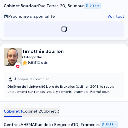
Cabinet Baudour
Rue Ferrer, 20, Baudour
9,3 km
Prochaine disponibilité
Voir tout
Timothée Bouillon
Ostéopathe
|
9.8
510 avis
À propos du praticien
Diplômé de l'Université Libre de Bruxelles (ULB) en 2018, je reçois
uniquement sur rendez-vous, y compris le samedi. Formé pour
prendre en charge les nourrissons, les adultes ainsi que les femmes
enceintes, j’exerce du côté de Quévy-le-Grand, à Ath (centre MMC)
et à Frameries (Centre Lahema). Vous pouvez me joindre facilement
Cabinet 1
Cabinet 2
Cabinet 3
par téléphone (0497/11.03.10) en cas d’urgences ou pour toutes
questions. Des plages horaires sont prévues pour les prises en
charge en urgence! NB : Toute consultation non honorée sans
Centre LAHEMA
Rue de la Bergerie 61D, Frameries
10,5 km
prévenir sera facturée 30€.