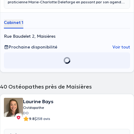
praticienne Marie-Charlotte Deleforge en passant par son agenda
en ligne. Ostéopathe D.O., elle vous reçoit à son cabinet privé situé à
Maisière (rue Raudelet 2e. Elle donne ses soins aux enfants
(consultation pédiatrique), aux adultes, aux sportifs, mais aussi aux
Cabinet 1
femmes enceintes (durant la grossesse, consultation périnatale et
post-partum).
Rue Baudelet 2, Maisières
Prochaine disponibilité
Voir tout
40
Ostéopathes près de Maisières
Laurine Bays
Ostéopathe
DO
|
9.8
258 avis