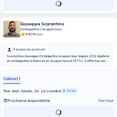
Giuseppe Scarantino
Ostéopathie / Acupuncture
|
9.9
118 avis
À propos du praticien
Scarantino Giuseppe Ostéopathe Acupuncteur depuis 2012 diplômé
en ostéopathie à Belso et en acupuncture à l'ETTC. Il effectue ses
consultations en français ou en italien. Spécialiste en ostéopathie,
acupuncture, réflexologie plantaire, il vous reçoit dans son cabinet
Rue Jean Jaurès, 24 à La Louvière
Cabinet 1
Rue Jean Jaurès, 24, La Louvière
13,5 km
Prochaine disponibilité
Voir tout