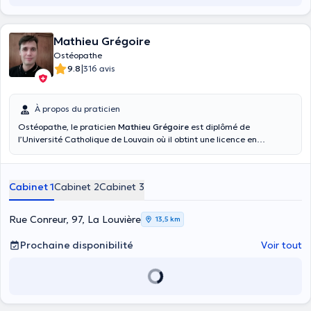
Mathieu Grégoire
Ostéopathe
|
9.8
316 avis
À propos du praticien
Ostéopathe, le praticien
Mathieu Grégoire
est diplômé de
l’Université Catholique de Louvain où il obtint une licence en
kinésithérapie et réadaptation en 1998 puis une licence en
kinésithérapie sportive en 1999. Diplômé en 2009, il s’est spécialisé
en ostéopathie pédiatrique et périnatale. Il traite et aide ses
Cabinet 1
Cabinet 2
Cabinet 3
patients à prévenir les migraines, les douleurs cervicales, les
problèmes de mâchoires, le lumbago et les problèmes survenant au
cours de la pratique d’une activité sportive. Vous pouvez également
Rue Conreur, 97, La Louvière
13,5 km
le consulter pour une urgence, pour un problème de dos ou pour un
problème de mâchoire. Il prend en charge les enfants, les femmes
Prochaine disponibilité
Voir tout
enceintes et les nourrissons. Ponctuel, il reçoit ses patients à son
cabinet privé sis à La Louvière et au Péronnes-Les-Binches (Rue J
Wauters, 191) au Centre thérapeutique "les Oranges", deux
environnements propres et calmes. Ses patients l’apprécient
particulièrement pour son sérieux, sa ponctualité et la qualité des