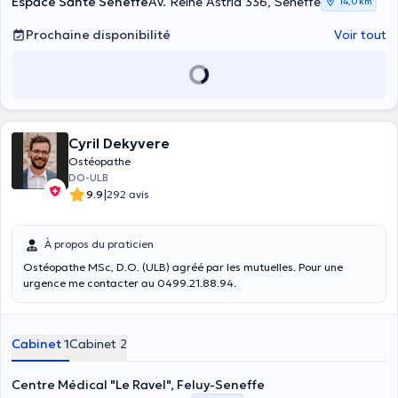
Espace Santé Seneffe
Av. Reine Astrid 336, Seneffe
14,0 km
Prochaine disponibilité
Voir tout
Cyril Dekyvere
Ostéopathe
DO-ULB
|
9.9
292 avis
À propos du praticien
Ostéopathe MSc, D.O. (ULB) agréé par les mutuelles. Pour une
urgence me contacter au 0499.21.88.94.
Cabinet 1
Cabinet 2
Centre Médical "Le Ravel", Feluy-Seneffe