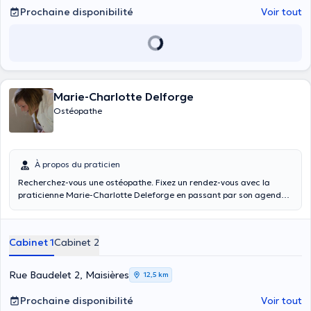
Prochaine disponibilité
Voir tout
Marie-Charlotte Delforge
Ostéopathe
À propos du praticien
Recherchez-vous une ostéopathe. Fixez un rendez-vous avec la
praticienne Marie-Charlotte Deleforge en passant par son agenda
en ligne. Ostéopathe D.O., elle vous reçoit à son cabinet privé situé à
Maisière (rue Raudelet 2e. Elle donne ses soins aux enfants
(consultation pédiatrique), aux adultes, aux sportifs, mais aussi aux
Cabinet 1
Cabinet 2
femmes enceintes (durant la grossesse, consultation périnatale et
post-partum).
Rue Baudelet 2, Maisières
12,5 km
Prochaine disponibilité
Voir tout