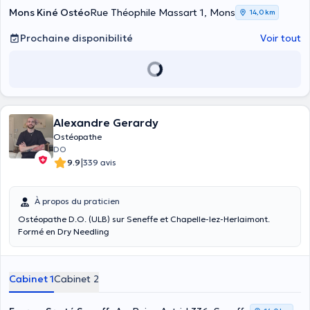
Mons Kiné Ostéo
Rue Théophile Massart 1, Mons
14,0 km
Prochaine disponibilité
Voir tout
Alexandre Gerardy
Ostéopathe
DO
|
9.9
339 avis
À propos du praticien
Ostéopathe D.O. (ULB) sur Seneffe et Chapelle-lez-Herlaimont.
Formé en Dry Needling
Cabinet 1
Cabinet 2