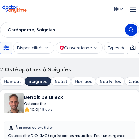
doctoranytime
FR
Ostéopathe, Soignies
Disponibilités
Conventionné
Types de consu
2
Ostéopathes à Soignies
Hainaut
Soignies
Naast
Horrues
Neufvilles
Chau
Benoît De Blieck
Ostéopathe
|
10.0
48 avis
À propos du praticien
Ostéopathe D.O. (IAO) agréé par les mutuelles. Pour une urgence