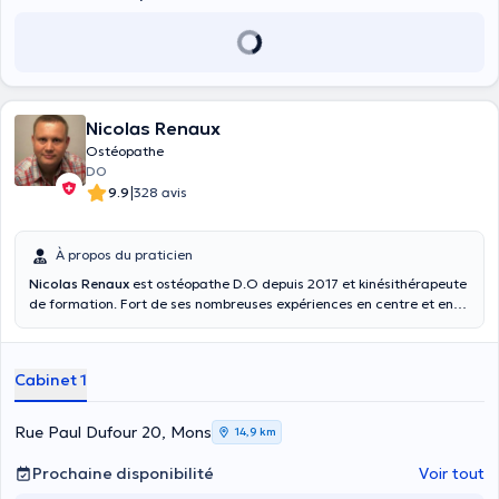
Nicolas Renaux
Ostéopathe
DO
|
9.9
328 avis
À propos du praticien
Nicolas Renaux
est ostéopathe D.O depuis 2017 et kinésithérapeute
de formation. Fort de ses nombreuses expériences en centre et en
cabinet, il s'est spécialisé dans les prises en charge musculo-
squelettique, périnatale et pédiatrique ainsi que dans le champ
viscéral. Il adopte une vision holistique de l'ostéopathie, mettant
Cabinet 1
l'accent sur la globalité et l'unité du corps. Travaillant d'une part
dans son cabinet privé, et d'autre part, comme consultant au C.H.U.
Ambroise Paré, dans les services de maternité, de gynécologie et de
Rue Paul Dufour 20, Mons
14,9 km
pédiatrie, il mettra tout en oeuvre afin de répondre à votre
problématique de manière optimale.
Prochaine disponibilité
Voir tout