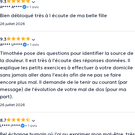
9.3
A**** A****
• 1 avis
Bien débloqué très à l écoute de ma belle fille
26 juillet 2026
9.3
A**** U****
• 1 avis
Timothée pose des questions pour identifier la source de
la douleur. Il est très à l'écoute des réponses données. Il
explique les petits exercices à effectuer à votre domicile
sans jamais aller dans l'excès afin de ne pas se faire
encore plus mal. Il demande de le tenir au courant (par
message) de l'évolution de votre mal de dos (pour ma
part).
26 juillet 2026
8.7
L**** I****
• 1 avis
Bel échange humain où j'ai pu exprimer mon mal-être, très