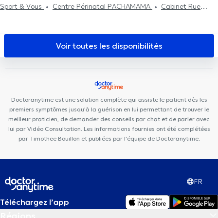
Sport & Vous
Centre Périnatal PACHAMAMA
Cabinet Rue
Commandant Lemaire
Centre de diététique NaturHouse Mons
Centre Μontois d'Ostéopathie
Clinique Dentaire des Alliés
Mons
Cabinet médical Louissaint
Cabinet Docteur Lecocq
Voir toutes les disponibilités
Dental Mons
Maison Médicale de Jemappes
Santé Mons
Centre Médical Pluridisciplinaire
Cabinet Médical Tertre
CMJ -
English consultation
Centre Paramédical de Casteau
Clinique
médicale de Casteau
Cabinet Bourlard - Lion
Doctoranytime est une solution complète qui assiste le patient dès les
premiers symptômes jusqu'à la guérison en lui permettant de trouver le
meilleur praticien, de demander des conseils par chat et de parler avec
lui par Vidéo Consultation. Les informations fournies ont été complétées
par Timothee Bouillon et publiées par l'équipe de Doctoranytime.
FR
Téléchargez l’app
Régions