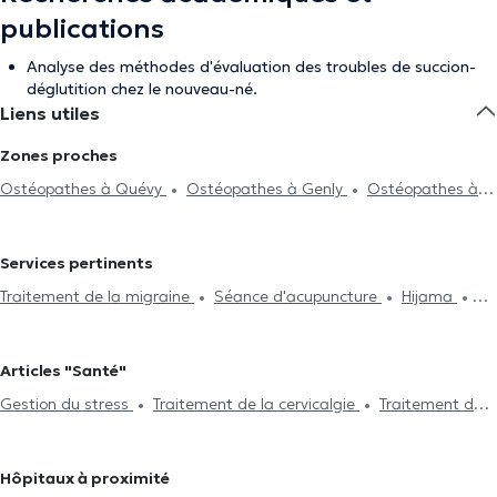
publications
Analyse des méthodes d'évaluation des troubles de succion-
déglutition chez le nouveau-né.
Liens utiles
Zones proches
Ostéopathes à Quévy
Ostéopathes à Genly
Ostéopathes à
Mons
Ostéopathes à Spiennes
Ostéopathes à La Louvière
Ostéopathes à Erquelinnes
Ostéopathes à Binche
Services pertinents
Ostéopathes à Tertre
Ostéopathes à Baudour
Ostéopathes à
Traitement de la migraine
Séance d'acupuncture
Hijama
Hensies
Ostéopathes à Casteau
Ostéopathes à Péronnes-
Drainage lymphatique
Traitement de la cervicalgie
Gestion du
Lez-Binche
stress
Problème digestif
Problème de dos
Traitement des
Articles "Santé"
lumbagos
Visite à domicile
Problème d'articulation
Gestion du stress
Traitement de la cervicalgie
Traitement de
Traitement des blessures sportives
Problèmes de mâchoire
la migraine
Consultation nourrisson
Consultation femme enceinte
Douleurs Costales
Examen d'aptitude professionnelle
Hôpitaux à proximité
Consultation Post-partum
Douleur au genou
Douleur hanche