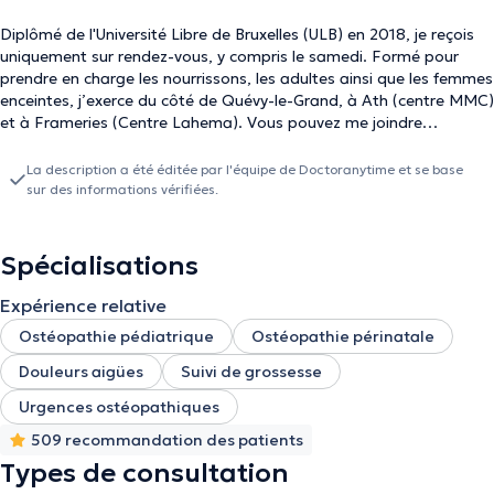
Diplômé de l'Université Libre de Bruxelles (ULB) en 2018, je reçois
uniquement sur rendez-vous, y compris le samedi. Formé pour
prendre en charge les nourrissons, les adultes ainsi que les femmes
enceintes, j’exerce du côté de Quévy-le-Grand, à Ath (centre MMC)
et à Frameries (Centre Lahema). Vous pouvez me joindre
facilement par téléphone (0497/11.03.10) en cas d’urgences ou
pour toutes questions. Des plages horaires sont prévues pour les
La description a été éditée par l'équipe de Doctoranytime et se base
prises en charge en urgence! NB : Toute consultation non honorée
sur des informations vérifiées.
sans prévenir sera facturée 30€.
Spécialisations
Expérience relative
Ostéopathie pédiatrique
Ostéopathie périnatale
Douleurs aigües
Suivi de grossesse
Urgences ostéopathiques
509 recommandation des patients
Types de consultation