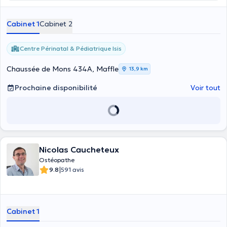
Cabinet 1
Cabinet 2
Centre Périnatal & Pédiatrique Isis
Chaussée de Mons 434A, Maffle
13,9 km
Prochaine disponibilité
Voir tout
Nicolas Caucheteux
Ostéopathe
|
9.8
591 avis
Cabinet 1