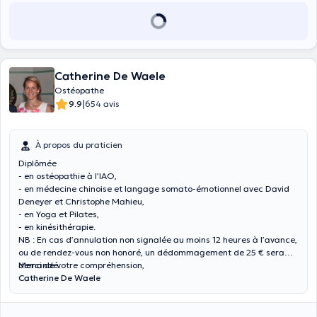
Catherine De Waele
Ostéopathe
|
9.9
654 avis
À propos du praticien
Diplômée
- en ostéopathie à l’IAO,
- en médecine chinoise et langage somato-émotionnel avec David
Deneyer et Christophe Mahieu,
- en Yoga et Pilates,
- en kinésithérapie.
NB : En cas d’annulation non signalée au moins 12 heures à l’avance,
ou de rendez-vous non honoré, un dédommagement de 25 € sera
demandé.
Merci de votre compréhension,
Catherine De Waele