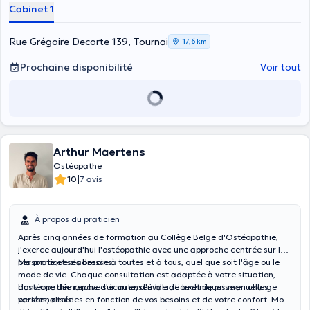
Cabinet 1
Rue Grégoire Decorte 139, Tournai
17,6 km
Prochaine disponibilité
Voir tout
Arthur Maertens
Ostéopathe
|
10
7 avis
À propos du praticien
Après cinq années de formation au Collège Belge d'Ostéopathie,
j'exerce aujourd'hui l'ostéopathie avec une approche centrée sur la
personne et ses besoins.
Ma pratique s'adresse à toutes et à tous, quel que soit l'âge ou le
mode de vie. Chaque consultation est adaptée à votre situation,
dans une démarche d'écoute, d'évaluation et de prise en charge
L'ostéopathie repose sur un ensemble de techniques manuelles
personnalisée.
variées, choisies en fonction de vos besoins et de votre confort. Mon