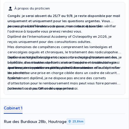
À propos du praticien
Congés: je serai absent du 25/7 au 9/8, je reste disponible par mail
uniquement et uniquement pour les questions urgentes. Vous
pouvez prendre rendez vous pour mon retour. A bientôt.
Je consulte à différentes adresses, merci de toujours bien vérifier
l’adresse à laquelle vous prenez rendez vous.
Diplômé de l’International Academy of Osteopathy en 2026, je
reçois uniquement pour des consultations adultes.
Mes domaines de compétences comprennent les lombalgies et
cervicalgies aiguës et chroniques, le traitement des radiculopahies (
lombo-sciatalgie/cruralgie et cervico-brachialgie) traitement des
Diplômé en kinésithérapie et acupuncture depuis plusieurs années, je
céphalée, des troubles de l’articulation temporo-mandibulaire ainsi
bénéficie d’une bonne expérience en orthopédie et traumatologie
que les autres problèmes de l’appareil locomoteur.
sportive, je mixe mes compétences lors des séances afin d’optimiser
Je donne une importance particulière à l’anamnèse et au bilan afin
les résultats.
de permettre une prise en charge ciblée dans un cadre de sécurité
optimal.
Fraîchement diplômé, je ne dispose pas encore des carnets
d’attestation pour le remboursement mais peut vous faire parvenir
l’attestation a posteriori dès que je l’aurai.
paiement cash ou QR code uniquement.
Cabinet 1
Rue des Burdiaux 28b, Hautrage
23,8 km