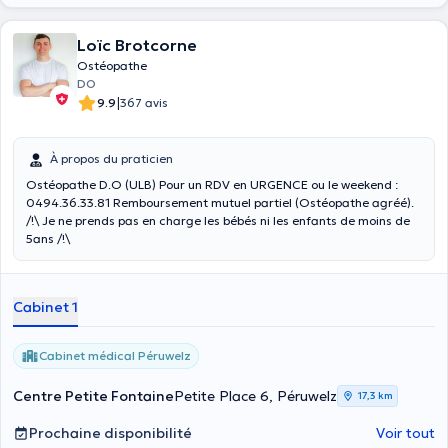
Loïc Brotcorne
Ostéopathe
DO
|
9.9
367 avis
À propos du praticien
Ostéopathe D.O (ULB) Pour un RDV en URGENCE ou le weekend :
0494.36.33.81 Remboursement mutuel partiel (Ostéopathe agréé).
/!\ Je ne prends pas en charge les bébés ni les enfants de moins de
5ans /!\
Cabinet 1
Cabinet médical Péruwelz
Centre Petite Fontaine
Petite Place 6, Péruwelz
17,3 km
Prochaine disponibilité
Voir tout