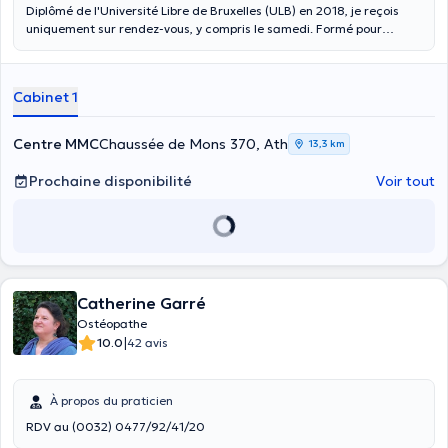
Diplômé de l'Université Libre de Bruxelles (ULB) en 2018, je reçois
uniquement sur rendez-vous, y compris le samedi. Formé pour
prendre en charge les nourrissons, les adultes ainsi que les femmes
enceintes, j’exerce du côté de Quévy-le-Grand, à Ath (centre MMC)
et à Frameries (Centre Lahema). Vous pouvez me joindre facilement
Cabinet 1
par téléphone (0497/11.03.10) en cas d’urgences ou pour toutes
questions. Des plages horaires sont prévues pour les prises en
charge en urgence! NB : Toute consultation non honorée sans
Centre MMC
Chaussée de Mons 370, Ath
13,3 km
prévenir sera facturée 30€.
Prochaine disponibilité
Voir tout
Catherine Garré
Ostéopathe
|
10.0
42 avis
À propos du praticien
RDV au (0032) 0477/92/41/20