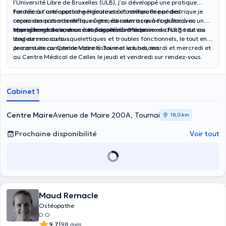
l’Université Libre de Bruxelles (ULB), j’ai développé une pratique
fondée sur une approche rigoureuse et renforcée par des
Formée à l’ostéopathie générale et à l’ostéopathie pédiatrique je
connaissances scientifiques et médicales acquises grâce à un
reçois des patients de tous âges, du nourrisson à l’adulte avec une
enseignement commun à la Faculté de Médecine de l'ULB tout au
approche globale, douce et adaptée à chacun.
Mon rôle est de vous accompagner dans la prise en charge de vos
long de mon cursus.
douleurs musculo-squelettiques et troubles fonctionnels, le tout en
prenant en compte de votre histoire et vos besoins.
Je consulte au Centre Maire à Tournai le lundi, mardi et mercredi et
au Centre Médical de Celles le jeudi et vendredi sur rendez-vous.
Cabinet 1
Centre Maire
Avenue de Maire 200A, Tournai
18,0 km
Prochaine disponibilité
Voir tout
Maud Remacle
Ostéopathe
D.O
|
9.7
98 avis