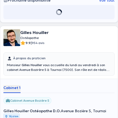
Prochaine disponibilité
Voir tout
Gilles Houiller
Ostéopathe
|
9.9
954 avis
À propos du praticien
Monsieur
Gilles Houiller
vous accueille du lundi au vendredi à son
cabinet Avenue Bozirère 5 à Tournai (7500). Son rôle est de réaliser
des actes de thérapie manuelle, diminuer les tensions musculaires,
restaurer ou augmenter la mobilité des différentes articulations,
vous conseiller et vous guider dans le système de soins, ainsi que
Cabinet 1
surveiller l'évolution pour adapter la prise en charge.
Cabinet Avenue Bozière 5
Gilles Houiller Ostéopathe D.O.
Avenue Bozière 5, Tournai
16,4 km