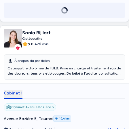
posturologie, qu’il intègre dans sa prise en charge ostéopathique.
D’ailleurs, il s’est aussi formé en ostéopathie animale ! Il traitera
ainsi les douleurs de vos chats, chiens et chevaux. Engagé pour
défendre les droits et la reconnaissance de l’ostéopathie, des
ostéopathes et leurs patients, il est membre du conseil de direction
de l’Union Professionnelle des Ostéopathes de Belgique.
Sonia Rijllart
Ostéopathe
|
9.8
426 avis
À propos du praticien
Ostéopathe diplômée de l'ULB. Prise en charge et traitement rapide
des douleurs, tensions et blocages. Du bébé à l'adulte, consultations
sur rendez-vous.
Cabinet 1
Cabinet Avenue Bozière 5
Avenue Bozière 5, Tournai
16,4 km