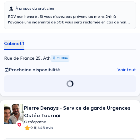
À propos du praticien
RDV non honoré : Si vous n'avez pas prévenu au moins 24h à
l'avance une indemnité de 30€ vous sera réclamée en cas de non
présentation. Titulaire d'un diplôme d'ostéopathe obtenu avec
distinction (cursus de 6ans à temps plein à l'Université libre de
Bruxelles). Passionnée depuis toujours par les sciences et la santé,
Cabinet 1
Justine Ghiat
a naturellement choisi l'Ostéopathie. Une médecine
naturelle et thérapie manuelle qui prend en charge le patient dans
sa globalité. N'hésitez pas à consulter le site internet pour connaître
Rue de France 25, Ath
11,8 km
les différentes pathologies traitées. Votre ostéopathe vous reçoit du
lundi au samedi de 8 à 20H.
Prochaine disponibilité
Voir tout
Pierre Denays - Service de garde Urgences
Ostéo Tournai
Ostéopathe
|
9.8
446 avis