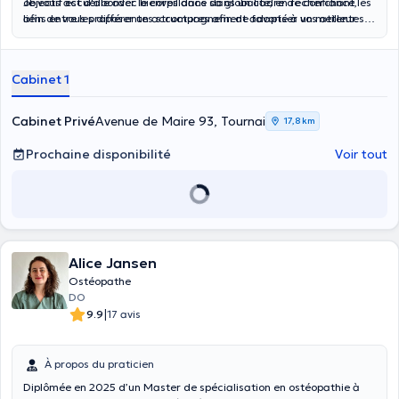
objectif est d'aborder le corps dans sa globalité, en recherchant les
Je vous accueille avec bienveillance dans un cadre de confiance,
liens entre les différentes structures afin de favoriser un meilleur
afin de vous proposer un accompagnement adapté à vos attentes
équilibre et d'accompagner le retour à un fonctionnement
et à votre santé.
harmonieux.
Cabinet 1
Cabinet Privé
Avenue de Maire 93, Tournai
17,8 km
Prochaine disponibilité
Voir tout
Alice Jansen
Ostéopathe
DO
|
9.9
17 avis
À propos du praticien
Diplômée en 2025 d’un Master de spécialisation en ostéopathie à