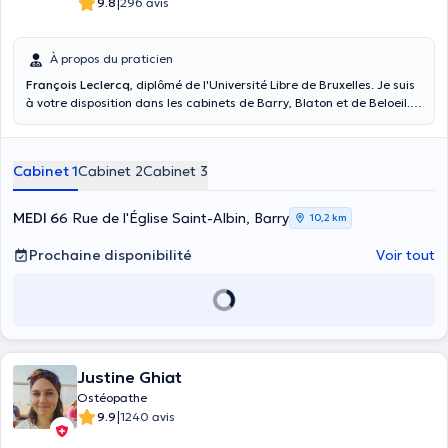
|
9.8
296 avis
À propos du praticien
François Leclercq
, diplômé de l'Université Libre de Bruxelles. Je suis
à votre disposition dans les cabinets de Barry, Blaton et de Beloeil.
Ma pratique s'adresse à tout le monde : adulte, sportif, femme
enceinte ou en période post-partum ainsi qu'aux enfants de plus de
10 ans.
Cabinet 1
Cabinet 2
Cabinet 3
MEDI 6
6 Rue de l'Église Saint-Albin, Barry
10,2 km
Prochaine disponibilité
Voir tout
Justine Ghiat
Ostéopathe
|
9.9
1240 avis