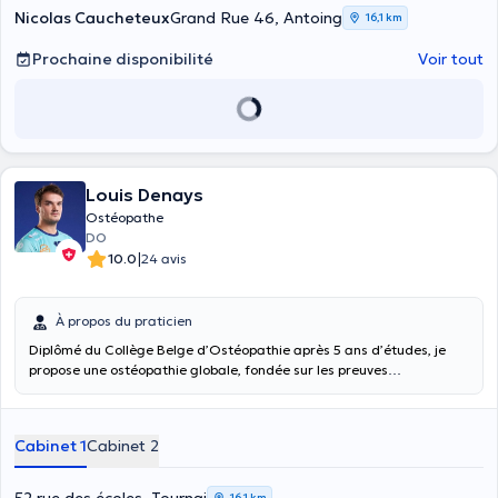
Nicolas Caucheteux
Grand Rue 46, Antoing
16,1 km
Prochaine disponibilité
Voir tout
Louis Denays
Ostéopathe
DO
|
10.0
24 avis
À propos du praticien
Diplômé du Collège Belge d’Ostéopathie après 5 ans d’études, je
propose une ostéopathie globale, fondée sur les preuves
scientifiques actuelles, dans le respect et la bienveillance du
patient. J’envisage le corps comme une unité où tout est relié, et
mon approche vise à identifier et traiter les dysfonctions de mobilité
Cabinet 1
Cabinet 2
pouvant être à l’origine de la douleur ou de la limitation
fonctionnelle. Accessible en première ligne et sans prescription
médicale, elle peut être suivie seule ou en complément d'un suivi
16,1 km