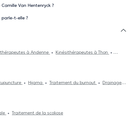
 Camille Van Hentenryck ?
parle-t-elle ?
ithérapeutes à Andenne
Kinésithérapeutes à Thon
Kinésithérapeutes à Lasne
Kinésithérapeutes à
bloux
Kinésithérapeutes à Fosses-La-Ville
ithérapeutes à Fernelmont
Kinésithérapeutes à
cupuncture
Hijama
Traitement du burnout
Drainage
icalgie
Réflexologie plantaire
Rééducation périnéale
tion
Traitement de hernies
Traitement des cicatrices
n
Traitement des blessures sportives
ale
Traitement de la scoliose