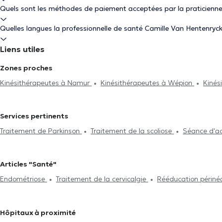
Quels sont les méthodes de paiement acceptées par la praticienne
Quelles langues la professionnelle de santé Camille Van Hentenryck 
Liens utiles
Zones proches
Kinésithérapeutes à Namur
Kinésithérapeutes à Wépion
Kinés
Kinésithérapeutes à Profondeville
Kinésithérapeutes à Eghezée
Bonneville
Kinésithérapeutes à Yvoir
Kinésithérapeutes à Gem
Services pertinents
Kinésithérapeutes à Assesse
Kinésithérapeutes à Seilles
Kinés
Traitement de Parkinson
Traitement de la scoliose
Séance d'a
Chaumont-Gistoux
lymphatique
Traitement de la lombalgie
Traitement de la cerv
Rééducation respiratoire
Rééducation abdominale
Post-opéra
Articles "Santé"
Crochetage
Problème de dos
Visite à domicile
Rééducatio
Endométriose
Traitement de la cervicalgie
Rééducation périné
Hôpitaux à proximité