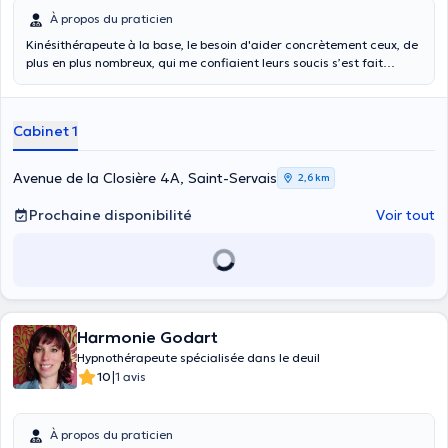
À propos du praticien
Kinésithérapeute à la base, le besoin d'aider concrètement ceux, de
plus en plus nombreux, qui me confiaient leurs soucis s’est fait
ressentir. Des formations solides en hypnose thérapeutique à
Bruxelles et hypnose médicale à Paris, m’ont alors donnés un outil à
mettre à disposition des personnes en recherche de changement.
Cabinet 1
L’hypnose, un voyage intérieur accompagné par une voix, appelée
également conscience modifiée, vous permet de trouver et de
mobiliser les ressources qui sont en vous pour atteindre VOTRE
Avenue de la Closière 4A, Saint-Servais
2,6 km
objectif ! Nous en parlerons lors de notre 1er rdv. C’est lors de cette
première rencontre, que les réponses à mes questions vous
Prochaine disponibilité
Voir tout
mèneront déjà bien souvent en hypnose conversationnelle éveillée.
Nous déciderons ensuite ensemble si nous nous fixons un 2ème rdv.
Cet outil, que je vous aiderai à utiliser, fonctionne aussi bien pour :
.les addictions: à la cigarette ou autres… .les phobies: de l’avion, de
la foule, des voleurs, etc .les angoisses, .les deuils: d’une personne,
d’un travail ou autres .. .les douleurs de type chroniques ou de
migraines… .le stress, Ou toutes autres demandes de
Harmonie Godart
changement… Vous savez, tous ces comportements qui vous font
Hypnothérapeute spécialisée dans le deuil
dire : « c’est plus fort que moi… »
|
10
1 avis
À propos du praticien