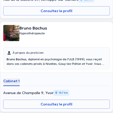
Consultez le profil
Bruno Bachus
Hypnothérapeute
À propos du praticien
Bruno Bachus
, diplomé en psychologie de l'ULB (1999), vous reçoit
dans ses cabinets privés à Nivelles, Gouy-lez-Piéton et Yvoir. Vous
pouvez prendre rendez-vous en téléphonant . Ses domaines
d'expertises sont : Stress post-traumatique, angoisses, dépression,
phobies, troubles du sommeil, troubles alimentaires, troubles du
Cabinet 1
comportement, troubles somatiques liés à l'état émotionnel(asthme,
psoriasis...), douleurs chroniques, burn out, nervosité, impulsivité,
troubles de la concentration, deuil, confiance en soi/ estime de soi,
Avenue de Champalle 9, Yvoir
16,7 km
dépendances (tabac, alcool, drogues, médicaments). Les honoraires
sont de 50 euros par consultation (remboursement mutuelle de 10 à
Consultez le profil
20 euros selon la mutuelle).