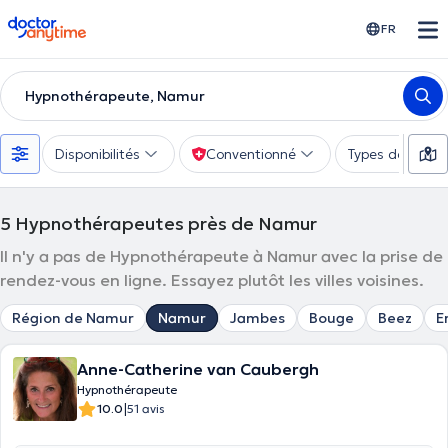
doctoranytime
FR
Hypnothérapeute, Namur
Disponibilités
Conventionné
Types de consu
5
Hypnothérapeutes près de Namur
Il n'y a pas de Hypnothérapeute à Namur avec la prise de
rendez-vous en ligne. Essayez plutôt les villes voisines.
Région de Namur
Namur
Jambes
Bouge
Beez
E
Anne-Catherine van Caubergh
Hypnothérapeute
|
10.0
51 avis