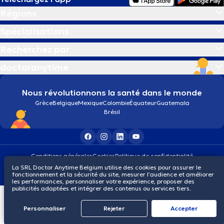
Régions
Spécialisations
Recherchez par
doctoranytime
Nous révolutionnons la santé dans le monde
Grèce
Belgique
Mexique
Colombie
Équateur
Guatemala
Brésil
Conditions générales
Cookies
Politique de confidentialité
© 2026 doctoranytime
La SRL Doctor Anytime Belgium utilise des cookies pour assurer le
fonctionnement et la sécurité du site, mesurer l’audience et améliorer
les performances, personnaliser votre expérience, proposer des
publicités adaptées et intégrer des contenus ou services tiers.
Personnaliser
Rejeter
Αccepter