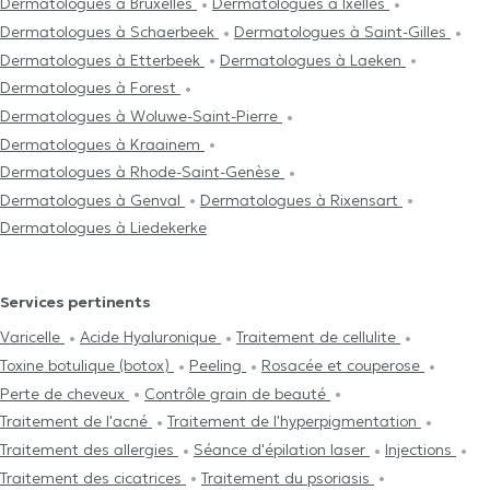
Dermatologues à Bruxelles
Dermatologues à Ixelles
Dermatologues à Schaerbeek
Dermatologues à Saint-Gilles
Dermatologues à Etterbeek
Dermatologues à Laeken
Dermatologues à Forest
Dermatologues à Woluwe-Saint-Pierre
Dermatologues à Kraainem
Dermatologues à Rhode-Saint-Genèse
Dermatologues à Genval
Dermatologues à Rixensart
Dermatologues à Liedekerke
Services pertinents
Varicelle
Acide Hyaluronique
Traitement de cellulite
Toxine botulique (botox)
Peeling
Rosacée et couperose
Perte de cheveux
Contrôle grain de beauté
Traitement de l'acné
Traitement de l'hyperpigmentation
Traitement des allergies
Séance d'épilation laser
Injections
Traitement des cicatrices
Traitement du psoriasis