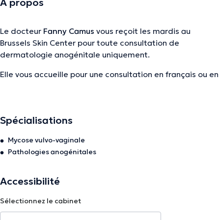
À propos
Le docteur
Fanny Camus
vous reçoit les mardis au
Brussels Skin Center pour toute consultation de
dermatologie anogénitale uniquement.
Elle vous accueille pour une consultation en français ou en
anglais à l’avenue Winston Churchill 165E à Uccle. Pour
prendre rendez-vous avec le Dr Camus au Brussels Skin
Center, vous pouvez appeler le 02 375 03 70 (pas de prise
Spécialisations
de rendez-vous en ligne)
Mycose vulvo-vaginale
Pathologies anogénitales
Dr Fanny Camus vous accueille également les lundis et
jeudis à son cabinet privé situé rue d'Ecosse 18, 1060
Accessibilité
Saint-Gilles pour toutes consultations en dermatologie
classique et anogénitale.
Sélectionnez le cabinet
Pour prendre rendez-vous avec Dr Camus à son cabinet