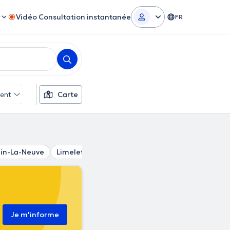
r
Vidéo Consultation instantanée
FR
ent
Filtres supplémentaires
Carte
ain-La-Neuve
Limelette
Céroux-Mousty
Waterloo
Niv
Je m'informe