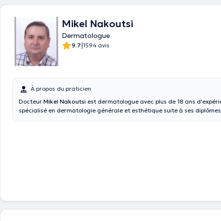
Mikel Nakoutsi
Dermatologue
|
9.7
1594 avis
À propos du praticien
Docteur
Mikel Nakoutsi
est dermatologue avec plus de 18 ans d'expérien
spécialisé en dermatologie générale et esthétique suite à ses diplôme
Grèce. Vous pouvez consulter le dermatologue dans son cabinet privé à
le mardi, jeudi, vendredi et samedi. Attention, le docteur n'accepte q
en espèces.