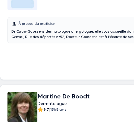
À propos du praticien
Dr
Cathy Goossens
dermatologue allergologue, elle vous accueille dan
Genval, Rue des déportés n•52, Docteur Goossens est à l'écoute de ses patients, elle
est spécialisée dans la dermatologie générale, l'allergologie, la phytot
petites chirurgies.
Martine De Boodt
Dermatologue
|
9.7
1568 avis