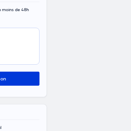
en moins de 48h
ion
l