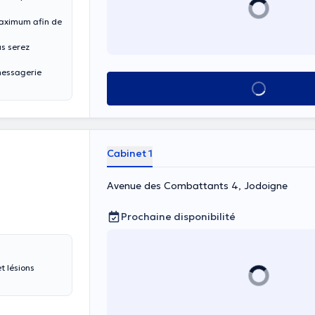
maximum afin de
us serez
messagerie
Voir tout
Cabinet 1
Avenue des Combattants 4, Jodoigne
Prochaine disponibilité