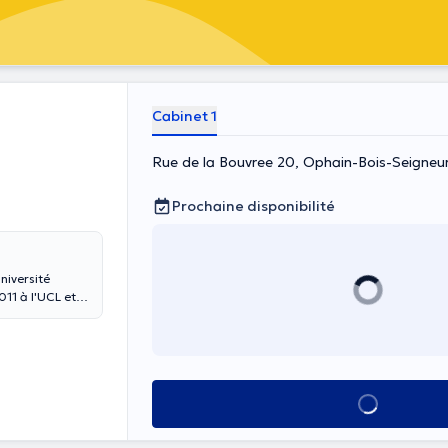
Cabinet 1
Rue de la Bouvree 20, Ophain-Bois-Seigneu
Prochaine disponibilité
niversité
011 à l'UCL et
e en
abinet privé de
Voir tout