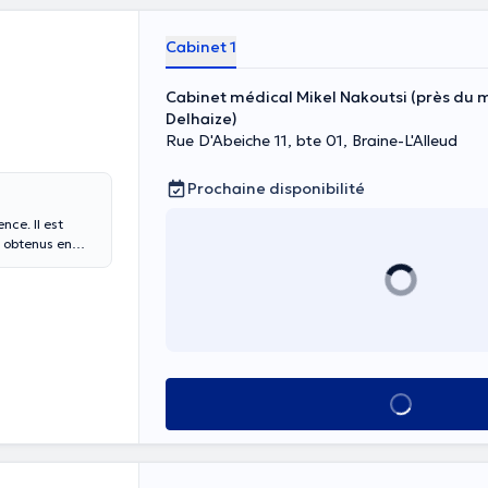
Cabinet 1
Cabinet médical Mikel Nakoutsi (près du 
Delhaize)
Rue D'Abeiche 11, bte 01, Braine-L'Alleud
Prochaine disponibilité
ce. Il est
s obtenus en
 Braine l'alleud
ue des paiements
Voir tout