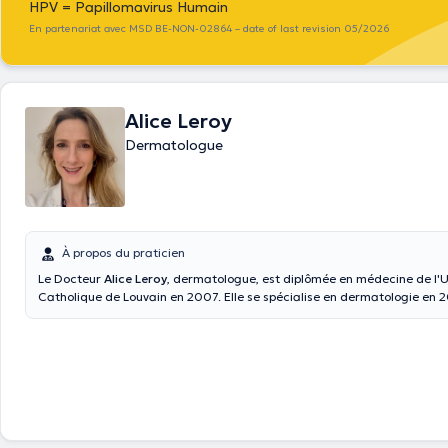
HPV = Papillomavirus Humain
En partenariat avec MSD BE-NON-02864 – date of last revision 05/2026
Alice Leroy
Dermatologue
À propos du praticien
Le Docteur
Alice Leroy
, dermatologue, est diplômée en médecine de l'U
Catholique de Louvain en 2007. Elle se spécialise en dermatologie en 2
en Cancérologie cutanée à l'Université de Montpellier. Elle est diplômé
Dermoscopie à l'Université de Lyon en 2012. Elle vous reçoit dans son c
Ophain (Braine-l'alleud) en français et anglais.