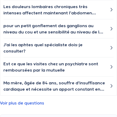
Les douleurs lombaires chroniques très
intenses affectent maintenant l’abdomen
gauche et irradiant vers l’aine gauche et la
jambe gauche. L’inflammation est terrible. Que
pour un petit gonflement des ganglions au
faire pour soulager ces souffrances sans repos
niveau du cou et une sensibilité au niveau de la
? Aidez-moi svp
gorge que dois-je surveiller et qui dois-je voir ?
ça commence à faire un petit temps que j'ai ça
J'ai les aphtes quel spécialiste dois-je
consulter?
Est ce que les visites chez un psychiatre sont
remboursées par la mutuelle
Ma mère, âgée de 84 ans, souffre d'insuffisance
cardiaque et nécessite un apport constant en
oxygène en raison de difficultés respiratoires.
Comment peut-on l'aider à augmenter
Voir plus de questions
légèrement son oxygène pour qu'elle n'ait pas
constamment besoin d'oxygène ?