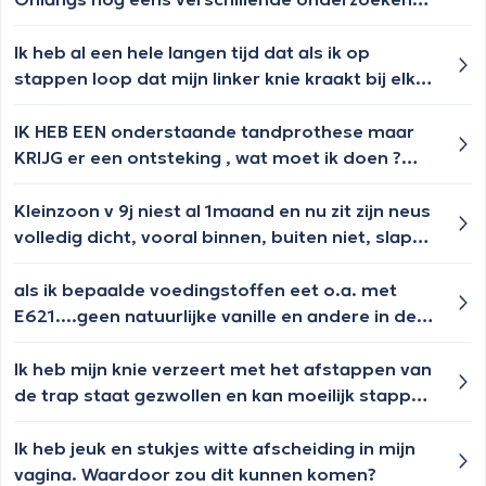
laten doen. Geen oorzaak te vinden. Reeds
jaren in behandeling bij psychiater en
Ik heb al een hele langen tijd dat als ik op
psycholoog. Waar kan ik nog terecht? Alvast
stappen loop dat mijn linker knie kraakt bij elke
bedankt
treden en doet ook een klein beetje pijn en de
kraak voel ik tot in mijn nek. Wat kan dit zijn?
IK HEB EEN onderstaande tandprothese maar
KRIJG er een ontsteking , wat moet ik doen ?
HET is HEEL DEN TIJD aan HET TOEKEN ! WAT
moet ik doen ?
Kleinzoon v 9j niest al 1maand en nu zit zijn neus
volledig dicht, vooral binnen, buiten niet, slapen
was moeilijk, wat te doen? mvg, dank vr hulp
als ik bepaalde voedingstoffen eet o.a. met
E621....geen natuurlijke vanille en andere in de
voeding lukt mijn vertering niet en ook nog
andere ongemakken zoals moeilijke stoelgang...
Ik heb mijn knie verzeert met het afstappen van
de trap staat gezwollen en kan moeilijk stappen
zeer pijnlijk., wat moet ik doen?
Ik heb jeuk en stukjes witte afscheiding in mijn
vagina. Waardoor zou dit kunnen komen?