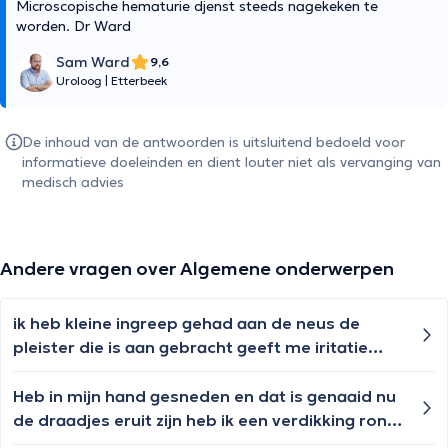
Microscopische hematurie djenst steeds nagekeken te
worden. Dr Ward
Sam Ward
9,6
Uroloog
|
Etterbeek
De inhoud van de antwoorden is uitsluitend bedoeld voor
informatieve doeleinden en dient louter niet als vervanging van
medisch advies
Andere vragen over Algemene onderwerpen
ik heb kleine ingreep gehad aan de neus de
pleister die is aan gebracht geeft me iritatie
mag ik deze verwijderen en de wonde bedekken
met uriage zalf?
Heb in mijn hand gesneden en dat is genaaid nu
de draadjes eruit zijn heb ik een verdikking rond
de wond wat kan de oorzaak zijn?