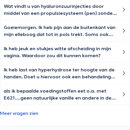
Wat vindt u van hyaluronzuurinjecties door
middel van een propulsiesysteem (pen) zonder
naald, uitgevoerd door een specialist, om de
lippen wat meer volume te geven en een kleine
Goeiemorgen. Ik heb pijn aan de buitenkant van
asymmetrie te corrigeren terwijl het effect
mijn elleboog dat tot in pols trekt. Soms ook
natuurlijk blijft? Is dit natuurlijker dan met een
een tintelend gevoel. 's Nachts moet ik zoeken
naald?
hoe ik mijn arm het best leg om geen pijn te
Ik heb jeuk en stukjes witte afscheiding in mijn
hebben. Plooien en strekken doet ook pijn.
vagina. Waardoor zou dit kunnen komen?
Waar kan ik terecht?
Ik heb last van hyperhydrose ter hoogte van de
handen. Doet u hiervoor ook een behandeling
met botox ?
als ik bepaalde voedingstoffen eet o.a. met
E621....geen natuurlijke vanille en andere in de
voeding lukt mijn vertering niet en ook nog
andere ongemakken zoals moeilijke stoelgang...
Meer vragen zien