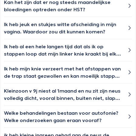
Kan het zijn dat er nog steeds maandelijkse
bloedingen optreden onder HST?
Ik heb jeuk en stukjes witte afscheiding in mijn
vagina. Waardoor zou dit kunnen komen?
Ik heb al een hele langen tijd dat als ik op
stappen loop dat mijn linker knie kraakt bij elke
treden en doet ook een klein beetje pijn en de
kraak voel ik tot in mijn nek. Wat kan dit zijn?
Ik heb mijn knie verzeert met het afstappen van
de trap staat gezwollen en kan moeilijk stappen
zeer pijnlijk., wat moet ik doen?
Kleinzoon v 9j niest al 1maand en nu zit zijn neus
volledig dicht, vooral binnen, buiten niet, slapen
was moeilijk, wat te doen? mvg, dank vr hulp
Welke behandelingen bestaan voor autofonie?
Welke onderzoeken gaan eraan vooraf?
ik heb kleine ingreep gehad aan de neus de