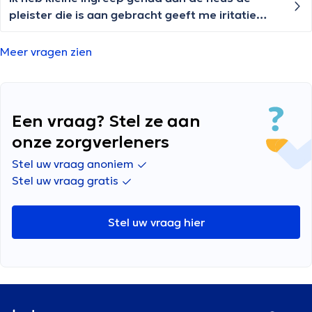
pleister die is aan gebracht geeft me iritatie
mag ik deze verwijderen en de wonde bedekken
met uriage zalf?
Meer vragen zien
Een vraag? Stel ze aan
onze zorgverleners
Stel uw vraag anoniem
Stel uw vraag gratis
Stel uw vraag hier