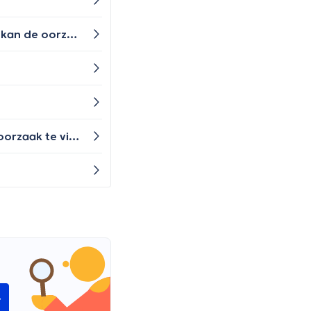
Heb in mijn hand gesneden en dat is genaaid nu de draadjes eruit zijn heb ik een verdikking rond de wond wat kan de oorzaak zijn?
Beste, ik heb al jaren extreme vermoeidheid. Onlangs nog eens verschillende onderzoeken laten doen. Geen oorzaak te vinden. Reeds jaren in behandeling bij psychiater en psycholoog. Waar kan ik nog terecht? Alvast bedankt
r