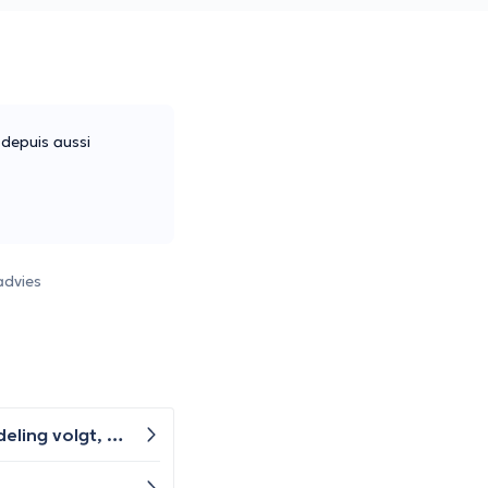
 depuis aussi
advies
Goeiedag, Als mijn partner positief is getest op genitale herpes maar momenteel in remissie is en een behandeling volgt, is het dan gevaarlijk om orale seks te hebben?