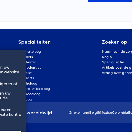
Specialiteiten
Zoeken op
Dermatoloog
Naam van de zor
Oogarts
Regio
Psychiater
Specialisatie
om uw
Orthodontist
Artikels over de 
ar website
Kinesist
Vraag over gezo
Tandarts
igeren of
Psycholoog
Gastro-enteroloog
 en uw
Gynaecoloog
t de
Uroloog
keuren
eidssector wereldwijd
Griekenland
België
Mexico
Colombia
E
site kunt u