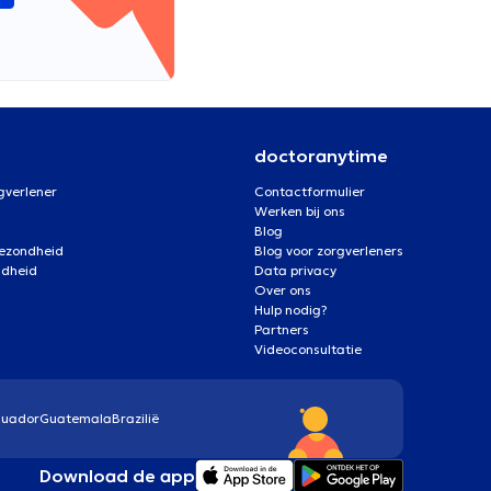
doctoranytime
gverlener
Contactformulier
Werken bij ons
Blog
gezondheid
Blog voor zorgverleners
ndheid
Data privacy
Over ons
Hulp nodig?
Partners
Videoconsultatie
cuador
Guatemala
Brazilië
Download de app