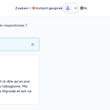
Zoeken
Instant gesprek
NL
s respiratoires ?
t-à-dire qu'un jour
 au tabagisme. Ma
a thyroïde et est-ce