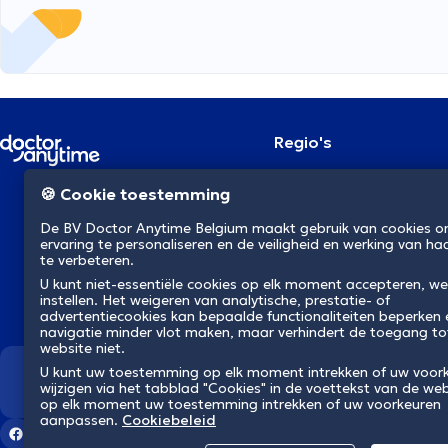
Regio's
Brussel
NL
🍪 Cookie toestemming
Antwerpen
Gent
De BV Doctor Anytime Belgium maakt gebruik van cookies 
Charleroi
ervaring te personaliseren en de veiligheid en werking van ha
Luik
te verbeteren.
Brugge
U kunt niet-essentiële cookies op elk moment accepteren, we
Namen
instellen. Het weigeren van analytische, prestatie- of
Leuven
advertentiecookies kan bepaalde functionaliteiten beperken
Mons
navigatie minder vlot maken, maar verhindert de toegang to
Aalst
website niet.
U kunt uw toestemming op elk moment intrekken of uw voor
Wij revolutioneren de gezondh
wijzigen via het tabblad "Cookies" in de voettekst van de web
op elk moment uw toestemming intrekken of uw voorkeuren
aanpassen.
Cookiebeleid