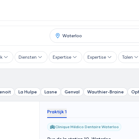
ak
Diensten
Expertise
Expertise
Talen
enoit
La Hulpe
Lasne
Genval
Wauthier-Braine
Oph
Praktijk 1
Clinique Médico Dentaire Waterloo