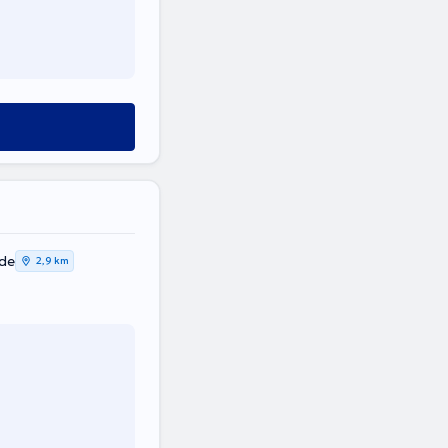
ode
2,9 km