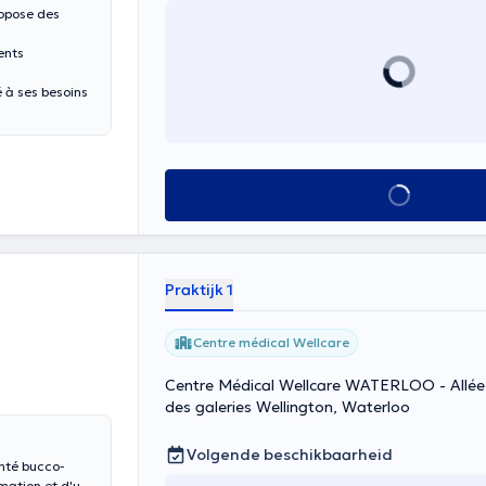
ropose des
ents
 à ses besoins
Alles zien
Praktijk 1
Centre médical Wellcare
Centre Médical Wellcare WATERLOO - Allée 
des galeries Wellington, Waterloo
Volgende beschikbaarheid
anté bucco-
rmation et d'une