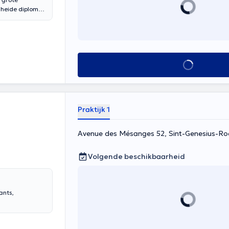
gheide diploma
Alles zien
Praktijk 1
Avenue des Mésanges 52, Sint-Genesius-R
Volgende beschikbaarheid
ants,