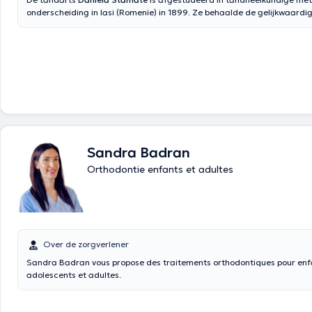
onderscheiding in Iasi (Romenïe) in 1899. Ze behaalde de gelijkwaardi
aan de ULG in 1992. Inhoud vertaald door google translate
Sandra Badran
Orthodontie enfants et adultes
Over de zorgverlener
Sandra Badran vous propose des traitements orthodontiques pour enf
adolescents et adultes.