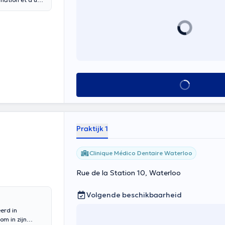
é, en alliant
dentaires et la
 établir une
rendre leurs
édiatriques, je
 objectif ultime
nce en la santé
Alles zien
ns dentaires de
uvre d'art
lle de chaque
Praktijk 1
Clinique Médico Dentaire Waterloo
Rue de la Station 10, Waterloo
Volgende beschikbaarheid
erd in
m in zijn