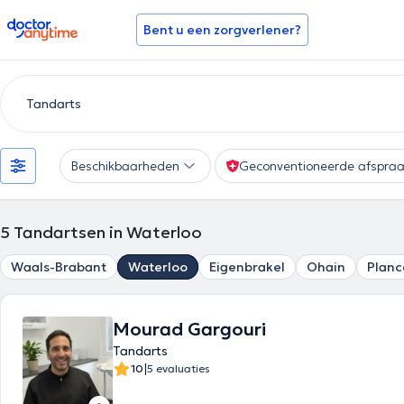
doctoranytime
Bent u een zorgverlener?
Beschikbaarheden
Geconventioneerde afspra
5
Tandartsen in Waterloo
Waals-Brabant
Waterloo
Eigenbrakel
Ohain
Planc
Mourad Gargouri
Tandarts
|
10
5 evaluaties