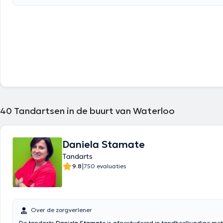
praktijk van maandag tot zaterdag in het "Maison Médicale du Biérea
de Voie du Roman Pays 46 in de stad Ottignies-Louvain-La-Neuve. Zijn 
die ongeveer 20 minuten duren, worden gedekt door het ziekteverzeker
40
Tandartsen in de buurt van Waterloo
Daniela Stamate
Tandarts
|
9.8
750 evaluaties
Over de zorgverlener
De tandarts
Daniela Stamate
is afgestudeerd in tandheelkundige met