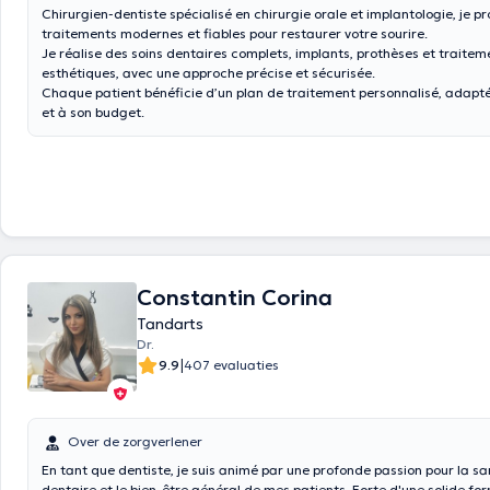
Chirurgien-dentiste spécialisé en chirurgie orale et implantologie, je p
traitements modernes et fiables pour restaurer votre sourire.
Je réalise des soins dentaires complets, implants, prothèses et traitem
esthétiques, avec une approche précise et sécurisée.
Chaque patient bénéficie d’un plan de traitement personnalisé, adapté
et à son budget.
Constantin Corina
Tandarts
Dr.
|
9.9
407 evaluaties
Over de zorgverlener
En tant que dentiste, je suis animé par une profonde passion pour la s
dentaire et le bien-être général de mes patients. Forte d'une solide fo