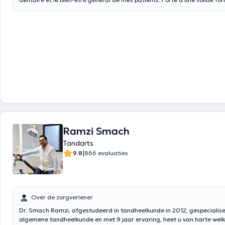
expérience pratique, je m'engage à fournir des soins dentaires de qualit
expertise clinique et compassion. Ma pratique professionnelle est basée sur une
approche holistique, mettant l'accent sur la prévention des problèmes 
promotion d'une hygiène bucco-dentaire optimale. Je suis déterminée à
relation de confiance avec mes patients, en prenant le temps de comp
besoins et d'élaborer des plans de traitement personnalisés. Qu'il s'agisse de
procédures de restauration, d'interventions chirurgicales ou de soins p
m'efforce de créer une expérience positive au sein de mon cabinet. Mon
est de redonner le sourire à mes patients et de leur inculquer la confia
dentaire. Je me tiens constamment au courant des avancées technologiques et des
nouvelles approches dans le domaine dentaire afin de garantir des soi
pointe. En tant que dentiste, je considère chaque sourire comme une œ
unique, et ma mission est de préserver et d'améliorer la beauté nature
individu grâce à des soins dentaires personnalisés et attentifs.
Ramzi Smach
Tandarts
|
9.8
866 evaluaties
Over de zorgverlener
Dr. Smach Ramzi, afgestudeerd in tandheelkunde in 2012, gespecialise
algemene tandheelkunde en met 9 jaar ervaring, heet u van harte welko