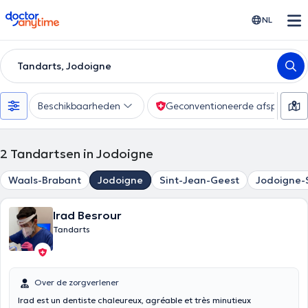
doctoranytime
NL
Tandarts, Jodoigne
Beschikbaarheden
Geconventioneerde afspraak
2
Tandartsen in Jodoigne
Waals-Brabant
Jodoigne
Sint-Jean-Geest
Jodoigne-
Irad Besrour
Tandarts
Over de zorgverlener
Irad est un dentiste chaleureux, agréable et très minutieux