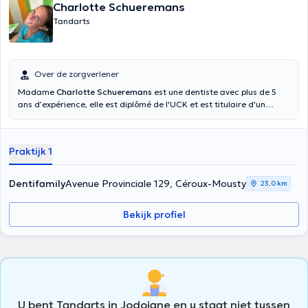
Charlotte Schueremans
Tandarts
Over de zorgverlener
Madame
Charlotte Schueremans
est une dentiste avec plus de 5
ans d’expérience, elle est diplômé de l'UCK et est titulaire d'un
diplôme de dentisterie. Elle est également membre de la Société de
Médecine Dentaire. Elle vous accueille dans son cabinet à Ottignies
Louvain-La-Neuve, du lundi au samedi de 9 heures à 18 heures.
Praktijk 1
Dentifamily
Avenue Provinciale 129, Céroux-Mousty
23,0 km
Bekijk profiel
U bent Tandarts in Jodoigne en u staat niet tussen