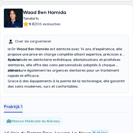
Waad Ben Hamida
Tandarts
|
9.6
105 evaluaties
Over de zorgverlener
le Dr
Waad Ben Hamida
est dentiste avec 14 ans d'expérience, elle
propose une prise en charge complète alliant expertise, précision et
écoute.
Spécialisée en dentisterie esthétique, dévitalisations et prothèses
dentaires, elle offre des soins personnalisés adaptés à chaque
patient.
elle assure également les urgences dentaires pour un traitement
rapide et efficace.
Grace à des équipements à la pointe de la technologie, elle garantit
des soins modernes, surs et confortables.
Praktijk 1
Maison Médicale du Biéreau
19,1 km