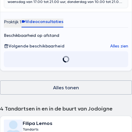
woensdag van 17.00 tot 21.00 uur, donderdag van 10.00 tot 21.00
uur en zaterdag van 10.00 tot 17.00 uur in haar praktijk op
Chaussée Reine Astrid 105 in Eigenbrakel (1420). Afgestudeerd in
2011 aan de Universiteit UMF IULIU HATIEGANU CLUJ NAPOCA in
Videoconsultaties
Praktijk 1
Roemenië, verwelkomt zij u voor algemene tandheelkundige
consulten, tandheelkundige noodgevallen, het bleken van tanden,
radiografie en scaling.
Beschikbaarheid op afstand
Volgende beschikbaarheid
Alles zien
Alles tonen
4
Tandartsen in en in de buurt van Jodoigne
Filipa Lemos
Tandarts