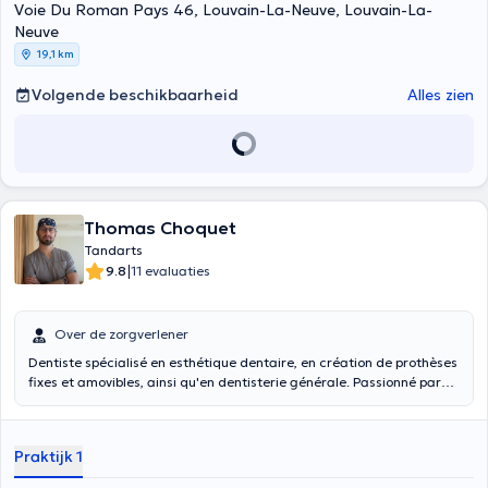
Voie Du Roman Pays 46, Louvain-La-Neuve, Louvain-La-
Neuve
19,1 km
Volgende beschikbaarheid
Alles zien
Thomas Choquet
Tandarts
|
9.8
11 evaluaties
Over de zorgverlener
Dentiste spécialisé en esthétique dentaire, en création de prothèses
fixes et amovibles, ainsi qu'en dentisterie générale. Passionné par
mon métier, j’adopte une approche douce et à l’écoute de chaque
patient, quel que soit son âge, y compris les enfants. Mon objectif
est de vous offrir des soins personnalisés, alliant beauté et santé
Praktijk 1
pour un sourire éclatant et durable.