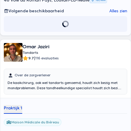
46 Voie du Roman Pays, Louvain-La-Neuve
Volgende beschikbaarheid
Alles zien
Omar Jaziri
Tandarts
|
9.7
116 evaluaties
Over de zorgverlener
De kaakchirurg, ook wel tandarts genoemd, houdt zich bezig met
mondproblemen. Deze tandheelkundige specialist houdt zich bezig
met de tanden, het tandvlees en de zenuwen, alsmede met het
kaakbeen. Patiënten kunnen een tandarts raadplegen voor
gebitsreiniging, tandbederf, verlichting van geïrriteerd tandvlees of
Praktijk 1
herstel van een beschadigde tand.
Maison Médicale du Biéreau