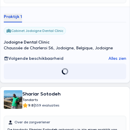
Praktijk 1
Cabinet Jodoigne Dental Clinic
Jodoigne Dental Clinic
Chaussée de Charleroi 56, Jodoigne, Belgique, Jodoigne
Volgende beschikbaarheid
Alles zien
Shariar Sotodeh
Tandarts
|
9.8
559 evaluaties
Over de zorgverlener
De tandarts
Shariar Sotodeh
ontvangt u in zijn eigen praktijk van