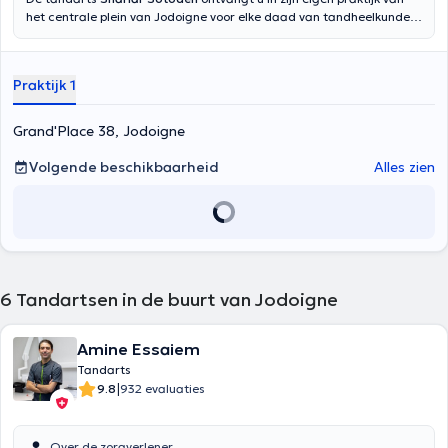
het centrale plein van Jodoigne voor elke daad van tandheelkunde.
Voor noodgevallen contact op met de tandarts Inhoud vertaald
door google translate
Praktijk 1
Grand'Place 38, Jodoigne
Volgende beschikbaarheid
Alles zien
6
Tandartsen in de buurt van Jodoigne
Amine Essaiem
Tandarts
|
9.8
932 evaluaties
Over de zorgverlener