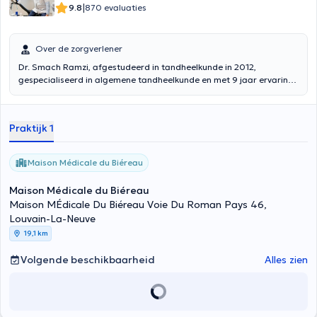
|
9.8
870 evaluaties
Over de zorgverlener
Dr. Smach Ramzi, afgestudeerd in tandheelkunde in 2012,
gespecialiseerd in algemene tandheelkunde en met 9 jaar ervaring,
heet u van harte welkom in zijn praktijk van maandag tot zaterdag
in het "Maison Médicale du Biéreau" gelegen aan de Voie du Roman
Pays 46 in de stad Ottignies-Louvain-La-Neuve. Zijn consultaties,
Praktijk 1
die ongeveer 20 minuten duren, worden gedekt door het
ziekteverzekeringsstelsel.
Maison Médicale du Biéreau
Maison Médicale du Biéreau
Maison MÉdicale Du Biéreau Voie Du Roman Pays 46,
Louvain-La-Neuve
19,1 km
Volgende beschikbaarheid
Alles zien