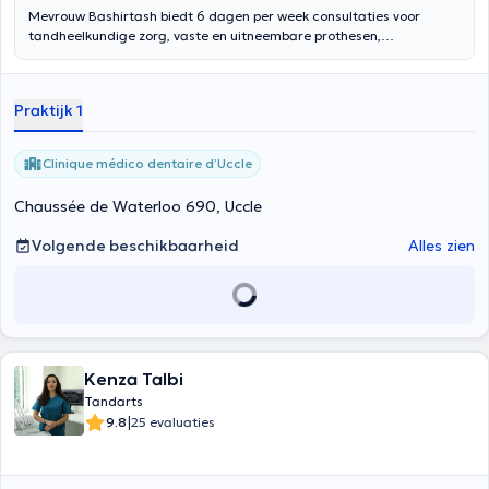
Mevrouw Bashirtash biedt 6 dagen per week consultaties voor
tandheelkundige zorg, vaste en uitneembare prothesen,
implantaten, esthetiek, orthodontie, spoedgevallen. Zij ontvangt u in
haar centrum Clinique médico dentaire d'Uccle van maandag tot
zaterdag van 9 tot 18.30 uur. Mevrouw Bashirtash, die aan de Vrije
Praktijk 1
Universiteit Brussel heeft gestudeerd, is gespecialiseerd in vaste,
uitneembare en esthetische prothesen.
Clinique médico dentaire d’Uccle
Chaussée de Waterloo 690, Uccle
Volgende beschikbaarheid
Alles zien
Kenza Talbi
Tandarts
|
9.8
25 evaluaties