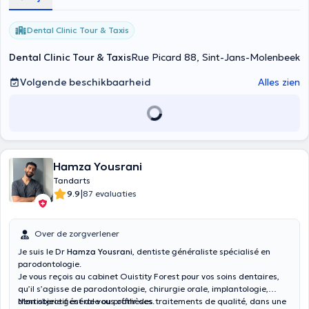
Dental Clinic Tour & Taxis
Dental Clinic Tour & Taxis
Rue Picard 88, Sint-Jans-Molenbeek
Volgende beschikbaarheid
Alles zien
Hamza Yousrani
Tandarts
|
9.9
87 evaluaties
Over de zorgverlener
Je suis le Dr
Hamza Yousrani
, dentiste généraliste spécialisé en
parodontologie.
Je vous reçois au cabinet Ouistity Forest pour vos soins dentaires,
qu’il s’agisse de parodontologie, chirurgie orale, implantologie,
dentisterie générale ou prothèses.
Mon objectif est de vous offrir des traitements de qualité, dans une