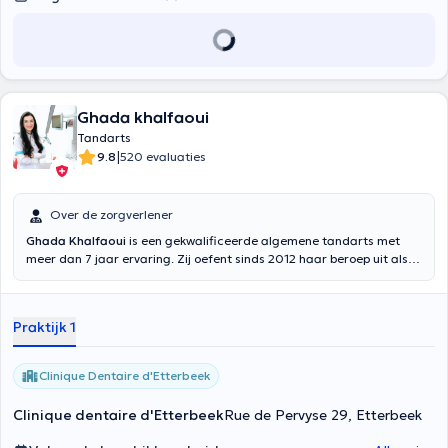
Ghada khalfaoui
Tandarts
|
9.8
520 evaluaties
Over de zorgverlener
Ghada Khalfaoui
is een gekwalificeerde algemene tandarts met
meer dan 7 jaar ervaring. Zij oefent sinds 2012 haar beroep uit als
algemeen tandarts in Brussel. Zij heeft academisch onderzoek
gedaan naar uitneembare gedeeltelijke gebitsprothesen en kleine
cariës bij kinderen. Gespecialiseerd in pedodontie, esthetiek en
Praktijk 1
algemene tandheelkunde, heeft Ghada Khalfaoui al vele patiënten
tevreden gesteld die nu vertrouwen in haar hebben. Zij is ook lid van
de SMD-vereniging. Tandarts Ghada Khalfaoui biedt u een warm
Clinique Dentaire d'Etterbeek
welkom in haar tandheelkundige kliniek in Etterbeek, Brussel. In elk
geval stelt zij een grondige diagnose, rekening houdend met de
Clinique dentaire d'Etterbeek
Rue de Pervyse 29, Etterbeek
voorgeschiedenis van de patiënt. Dankzij deze globale analyse kan
zij patiënten specifieke en langdurige zorg bieden. Zij biedt