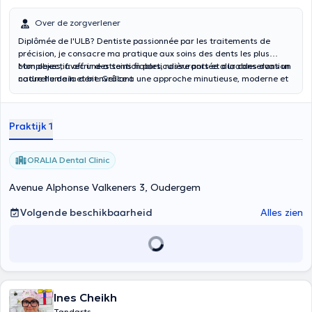
Over de zorgverlener
Diplômée de l'ULB? Dentiste passionnée par les traitements de
précision, je consacre ma pratique aux soins des dents les plus
complexes, avec une attention particulière portée a la conservation
Mon objectif: offrir des soins fiables, rassurants et durables dans un
naturelle de la dent. Grâce a une approche minutieuse, moderne et
cadre humain et bienveillant
centrée sur le confort du patient, je prend en charge les douleurs
dentaires, infections et traitements internes de la dent avec rigueur
et douceur et sous microscope.
Praktijk 1
ORALIA Dental Clinic
Avenue Alphonse Valkeners 3, Oudergem
Volgende beschikbaarheid
Alles zien
Ines Cheikh
Tandarts