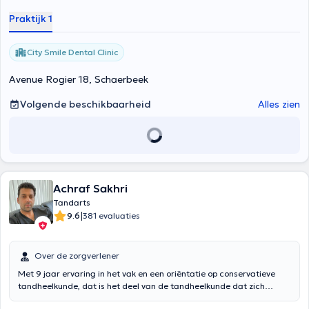
Praktijk 1
City Smile Dental Clinic
Avenue Rogier 18, Schaerbeek
Volgende beschikbaarheid
Alles zien
Achraf Sakhri
Tandarts
|
9.6
381 evaluaties
Over de zorgverlener
Met 9 jaar ervaring in het vak en een oriëntatie op conservatieve
tandheelkunde, dat is het deel van de tandheelkunde dat zich
bezighoudt met de verzorging van tanden, waarbij zo weinig