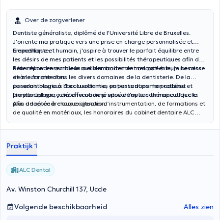
Over de zorgverlener
Dentiste généraliste, diplômé de l'Université Libre de Bruxelles.
J'oriente ma pratique vers une prise en charge personnalisée et
bienveillante.
Empathique et humain, j'aspire à trouver le parfait équilibre entre
les désirs de mes patients et les possibilités thérapeutiques afin de
déterminer ensemble le meilleur traitement adapté à leurs besoins
Pour répondre au mieux aux demandes de mes patients, je ne cesse
et à leurs attentes.
de me former dans les divers domaines de la dentisterie. De la
parodontologie à l'occlusodontie, en passant par la prothèse et
Je serais heureux d'accueillir mes patients dans mon cabinet
l'implantologie, je m'efforce de proposer l'option thérapeutique la
pluridisciplinaire déconventionné situé dans la commune d'Uccle.
plus adaptée à chaque situation.
Afin de répondre aux exigences d’instrumentation, de formations et
de qualité en matériaux, les honoraires du cabinet dentaire ALC
Dental ne sont pas conventionnés.
Praktijk 1
ALC Dental
Av. Winston Churchill 137, Uccle
Volgende beschikbaarheid
Alles zien