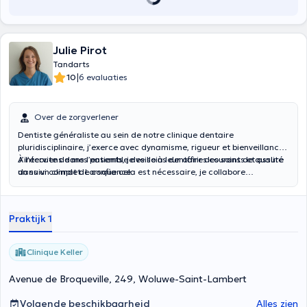
Julie Pirot
Tandarts
|
10
6 evaluaties
Over de zorgverlener
Dentiste généraliste au sein de notre clinique dentaire
pluridisciplinaire, j’exerce avec dynamisme, rigueur et bienveillance.
À l’écoute de mes patients, je veille à leur offrir des soins de qualité
J’interviens dans l’ensemble des soins dentaires courants et assure
dans un climat de confiance.
un suivi complet. Lorsque cela est nécessaire, je collabore
étroitement avec les spécialistes de la clinique : parodontologue,
hygiéniste, endodontiste, pédodontiste et orthodontiste, afin de
proposer une prise en charge globale, coordonnée et optimale.
Praktijk 1
Clinique Keller
Avenue de Broqueville, 249, Woluwe-Saint-Lambert
Volgende beschikbaarheid
Alles zien