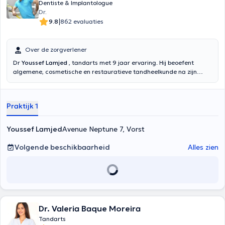
Dentiste & Implantologue
Dr.
|
9.8
862 evaluaties
Over de zorgverlener
Dr
Youssef Lamjed
, tandarts met 9 jaar ervaring. Hij beoefent
algemene, cosmetische en restauratieve tandheelkunde na zijn
diploma's behaald in 2012 en 2018. Dr. Lamjed zal u graag
ontvangen van maandag tot vrijdag. Voor het maken van een
afspraak kunt u de online agenda van de praktijk raadplegen of
Praktijk 1
bellen naar 02 347 49 21. Let op: afwezigheid bij een afspraak moet
24 uur van tevoren worden gemeld, anders kunnen er kosten in
rekening worden gebracht aan de patiënt.
Youssef Lamjed
Avenue Neptune 7, Vorst
Volgende beschikbaarheid
Alles zien
Dr. Valeria Baque Moreira
Tandarts