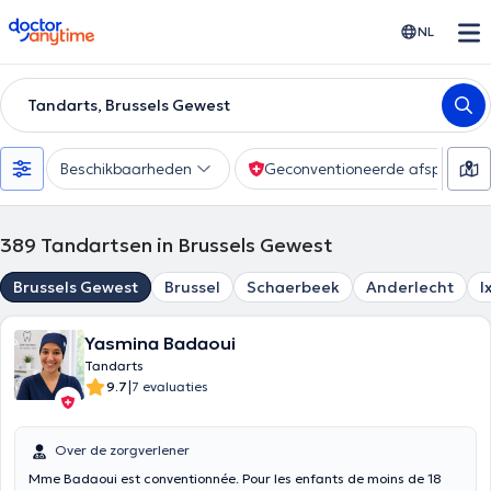
doctoranytime
NL
Tandarts, Brussels Gewest
Beschikbaarheden
Geconventioneerde afspraak
389
Tandartsen in Brussels Gewest
Brussels Gewest
Brussel
Schaerbeek
Anderlecht
I
Yasmina Badaoui
Tandarts
|
9.7
7 evaluaties
Over de zorgverlener
Mme Badaoui est conventionnée. Pour les enfants de moins de 18