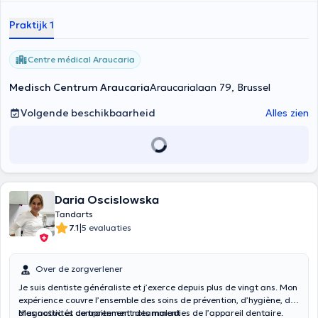
mogelijk gezond tandmateriaal wordt verwijderd, voor een
langdurige verzorging. Dr. Sakhri Ashraf is een tandarts die vele
Praktijk 1
soorten zorg aankan, van preventie tot tandheelkundige
noodgevallen. Tijdens zijn professionele loopbaan heeft hij de
tandheelkunde uitgeoefend in verschillende structuren in Brussel.
Centre médical Araucaria
Medisch Centrum Araucaria
Araucarialaan 79, Brussel
Volgende beschikbaarheid
Alles zien
Daria Oscislowska
Tandarts
|
7.1
5 evaluaties
Over de zorgverlener
Je suis dentiste généraliste et j’exerce depuis plus de vingt ans. Mon
expérience couvre l’ensemble des soins de prévention, d’hygiène, de
diagnostic et de traitement des maladies de l’appareil dentaire.
Mes activités comprennent notamment :