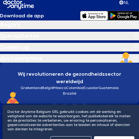
NL
Download de app
Regio's
Specialiteiten
Zoeken op
doctoranytime
Wij revolutioneren de gezondheidssector
wereldwijd
Griekenland
België
Mexico
Colombia
Ecuador
Guatemala
Brazilië
Doctor Anytime Belgium SRL gebruikt cookies om de werking en
veiligheid van de website te waarborgen, het publieksbereik te meten
en de prestaties te verbeteren, uw ervaring te personaliseren,
Algemene voorwaarden
Cookies
Privacybeleid
gepersonaliseerde advertenties aan te bieden en inhoud of diensten
© 2026 doctoranytime
van derden te integreren.