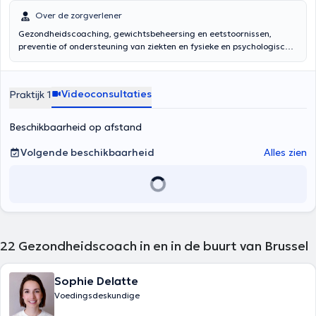
Over de zorgverlener
Gezondheidscoaching, gewichtsbeheersing en eetstoornissen,
preventie of ondersteuning van ziekten en fysieke en psychologische
functionele stoornissen, beoordeling van microvoedingsstoffen en
het opnieuw in evenwicht brengen van de voeding. Maak een
afspraak 2B Clinic:
www.
2bclinic.be
Videoconsultaties
Praktijk 1
Beschikbaarheid op afstand
Volgende beschikbaarheid
Alles zien
22
Gezondheidscoach in en in de buurt van Brussel
Sophie Delatte
Voedingsdeskundige