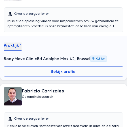
Over de zorgverlener
Missie: de oplossing vinden voor uw problemen om uw gezondheid te
optimaliseren. Voedsel is onze brandstof, onze bron van energie. Een
optimale voeding is de weg naar vitaliteit. Begeleidende middelen:
chronische vermoeidheid, verzwakte immuniteit, spijsverterings-,
stofwisselings-, hormonale, spier- en skeletaandoeningen, opnieuw
Praktijk 1
in evenwicht brengen van de voeding, intellectuele en sportieve
optimalisering.
Body Move Clinic
Bd Adolphe Max 42, Brussel
0,3 km
Bekijk profiel
Fabricio Carrizales
Gezondheidscoach
Over de zorgverlener
Heb je je hele leven "het beste van jezelf gegeven" in alles en de zorg