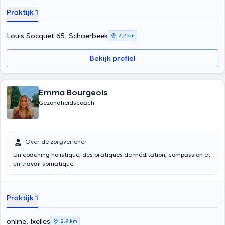
(subcorticale), het zenuwstelsel en de natuurlijke genezende kracht
Praktijk 1
van het lichaam echt te benutten. Dit alles om diepe en blijvende
resultaten te brengen en voor echte transformatie. Deze
Louis Socquet 65, Schaerbeek
somatische technieken zijn gericht op de nieuwste ontwikkelingen in
2,2 km
theorieën over stress en trauma, gebaseerd op ons moderne begrip
van het autonome zenuwstelsel (ANS).
Bekijk profiel
Ik werk individueel in mijn privépraktijk thuis, online (via ZOOM). Ik
bied ook groepsontspanningsprogramma's aan
Emma Bourgeois
Gezondheidscoach
Over de zorgverlener
Un coaching holistique, des pratiques de méditation, compassion et
un travail somatique.
Praktijk 1
online, Ixelles
2,9 km