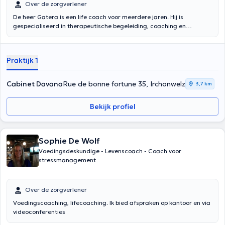
Over de zorgverlener
De heer Gatera is een life coach voor meerdere jaren. Hij is
gespecialiseerd in therapeutische begeleiding, coaching en
persoonlijke leven als het aanbod faciliteiten psychologie. Het heet u
welkom in zijn kantoor in Elsene en ook om Champaca centrum
(Elsene). Door middel van methoden die door hem, het zal u helpen
Praktijk 1
uw moeilijkheden te overwinnen. Ga je gang en maak een afspraak!
Inhoud vertaald door google translate
Cabinet Davana
Rue de bonne fortune 35, Irchonwelz
3,7 km
Bekijk profiel
Sophie De Wolf
Voedingsdeskundige - Levenscoach - Coach voor
stressmanagement
Over de zorgverlener
Voedingscoaching, lifecoaching. Ik bied afspraken op kantoor en via
videoconferenties