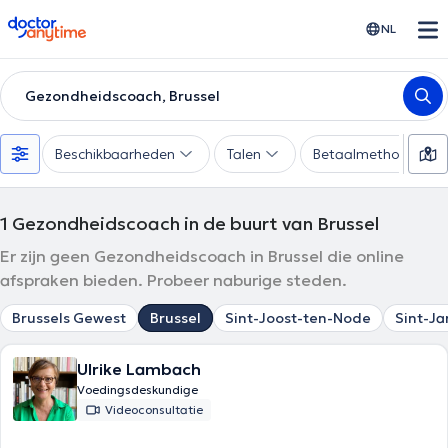
doctoranytime
NL
Gezondheidscoach, Brussel
Beschikbaarheden
Talen
Betaalmethode
1
Gezondheidscoach in de buurt van Brussel
Er zijn geen Gezondheidscoach in Brussel die online
afspraken bieden. Probeer naburige steden.
Brussels Gewest
Brussel
Sint-Joost-ten-Node
Sint-J
Ulrike Lambach
Voedingsdeskundige
Videoconsultatie