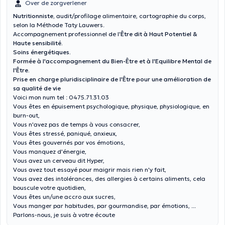
Over de zorgverlener
Nutritionniste,
audit/profilage alimentaire, cartographie du corps,
selon la Méthode Taty Lauwers.
Accompagnement professionnel de l'
Être dit à Haut Potentiel &
Haute sensibilité.
Soins énergétiques.
Formée à l'accompagnement du Bien-Être et à l'Equilibre Mental de
l'Être.
Prise en charge pluridisciplinaire de l'Être pour une amélioration de
sa qualité de vie
Voici mon num tel : 0475.71.31.03
Vous êtes en épuisement psychologique, physique, physiologique, en
burn-out,
Vous n'avez pas de temps à vous consacrer,
Vous êtes stressé, paniqué, anxieux,
Vous êtes gouvernés par vos émotions,
Vous manquez d'énergie,
Vous avez un cerveau dit Hyper,
Vous avez tout essayé pour maigrir mais rien n'y fait,
Vous avez des intolérances, des allergies à certains aliments, cela
bouscule votre quotidien,
Vous êtes un/une accro aux sucres,
Vous manger par habitudes, par gourmandise, par émotions, ...
Parlons-nous, je suis à votre écoute