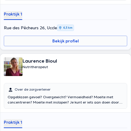
Praktijk 1
Rue des Pêcheurs 26, Uccle
6,3 km
Bekijk profiel
Laurence Bioul
Nutritherapeut
Over de zorgverlener
Opgeblazen gevoel? Overgewicht? Vermoeidheid? Moeite met
concentreren? Moeite met inslapen? Je kunt er iets aan doen door
voeding! Ik zal je helpen om weer energie te krijgen en je dagelijks
beter te voelen! Ik werk met volwassenen van alle leeftijden,
kinderen, zwangere vrouwen of vrouwen in de preconceptie, met
Praktijk 1
pathologieën (diabetes, kanker...) of niet. Maak een afspraak ;)