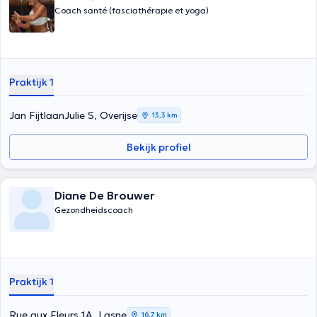
Coach santé (fasciathérapie et yoga)
te bereiken? Of ze nu persoonlijk of professioneel zijn, want je bent
een en dezelfde. Het brengt je ertoe om jezelf de juiste vragen te
stellen en JOUW antwoorden te vinden. Zij is je kompas en jij bent de
kapitein van het schip.
Praktijk 1
Jan FijtlaanJulie S, Overijse
13,3 km
Bekijk profiel
Diane De Brouwer
Gezondheidscoach
Praktijk 1
Rue aux Fleurs 1A, Lasne
16,7 km