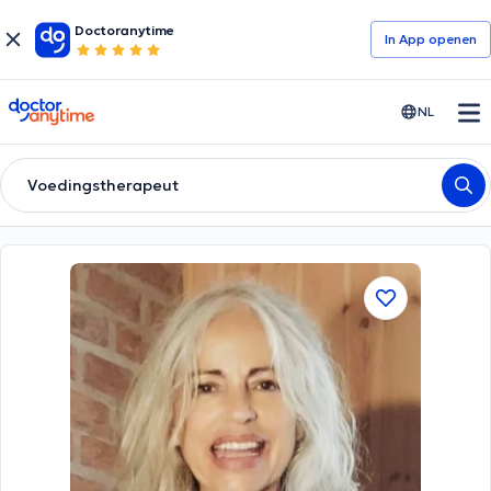
Doctoranytime
In App openen
doctoranytime
NL
Voedingstherapeut