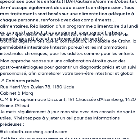
spécialisée pour les enfants (TDAH/autisme/sommeil/obésité).
Je m'occupe également des adolescents en dépression. Tous
mes traitements sont basés sur une alimentation adéquate à
chaque personne, renforcé avec des compléments
alimentaires. Réalisation d'un programme alimentaire du lundi
au samedi (contact chaque samedi pour connaître leurs
Je suis spécialisée dans le soutien aux personnes souffrant de
inquiétudes et l'évolution de son état de santé).
troubles digestifs tels que la constipation, la maladie de Crohn, la
perméabilité intestinale (intestin poreux) et les inflammations
intestinales chroniques, pour les adultes comme pour les enfants.
Mon approche repose sur une collaboration étroite avec des
gastro-entérologues pour garantir un diagnostic précis et un suivi
personnalisé, afin d'améliorer votre bien-être intestinal et global.
📍
Cabinets privés
:
Rue Henri Van Zuylen 78, 1180 Uccle
Cabinet à Marq
C.M.B Parapharmacie Discount, 191 Chaussée d'Alsemberg, 1420
Braine-l'Alleud
Je mets régulièrement à jour mon site avec des conseils de santé
utiles. N'hésitez pas à y jeter un œil pour des informations
précieuses :
🌐
elizabeth-coaching-sante.com