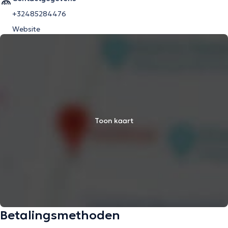
+32485284476
Website
Toon kaart
Betalingsmethoden