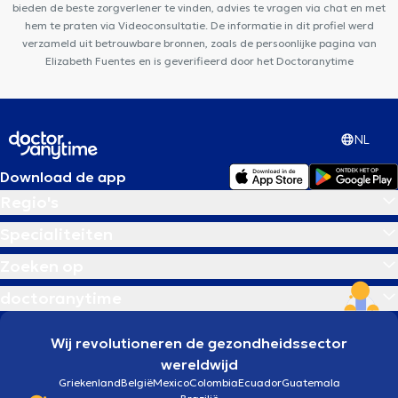
bieden de beste zorgverlener te vinden, advies te vragen via chat en met
hem te praten via Videoconsultatie. De informatie in dit profiel werd
verzameld uit betrouwbare bronnen, zoals de persoonlijke pagina van
Elizabeth Fuentes en is geverifieerd door het Doctoranytime
NL
Download de app
Regio's
Specialiteiten
Zoeken op
doctoranytime
Wij revolutioneren de gezondheidssector
wereldwijd
Griekenland
België
Mexico
Colombia
Ecuador
Guatemala