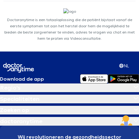
Doctoranytime is een totaaloplossing die de patiënt bijstaat vanaf de
eerste symptomen tot aan het herstel door hem de mogelijkheid te
bieden de beste zorgverlener te vinden, advies te vragen via chat en met
hem te praten via Videoconsultatie.
NL
Download de app
Regio's
Specialiteiten
Zoeken op
doctoranytime
Wij revolutioneren de gezondheidssector