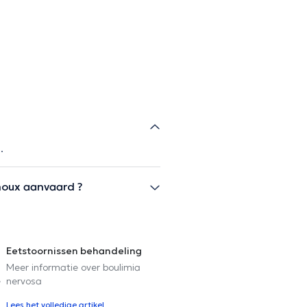
.
houx aanvaard ?
Eetstoornissen behandeling
Meer informatie over boulimia
e
nervosa
Lees het volledige artikel