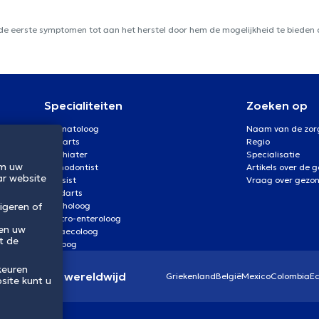
 de eerste symptomen tot aan het herstel door hem de mogelijkheid te bieden d
Specialiteiten
Zoeken op
Dermatoloog
Naam van de zor
Oogarts
Regio
Psychiater
Specialisatie
om uw
Orthodontist
Artikels over de 
ar website
Kinesist
Vraag over gezo
Tandarts
igeren of
Psycholoog
Gastro-enteroloog
 en uw
Gynaecoloog
t de
Uroloog
keuren
eidssector wereldwijd
Griekenland
België
Mexico
Colombia
E
site kunt u