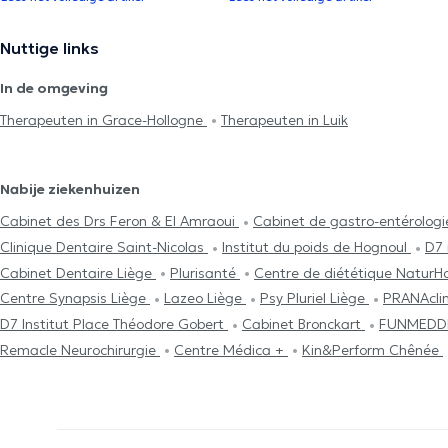
Nuttige links
In de omgeving
Therapeuten in Grace-Hollogne
Therapeuten in Luik
Nabije ziekenhuizen
Cabinet des Drs Feron & El Amraoui
Cabinet de gastro-entérologi
Clinique Dentaire Saint-Nicolas
Institut du poids de Hognoul
D7 
Cabinet Dentaire Liège
Plurisanté
Centre de diététique NaturH
Centre Synapsis Liège
Lazeo Liège
Psy Pluriel Liège
PRANAcli
D7 Institut Place Théodore Gobert
Cabinet Bronckart
FUNMEDDE
Remacle Neurochirurgie
Centre Médica +
Kin&Perform Chênée