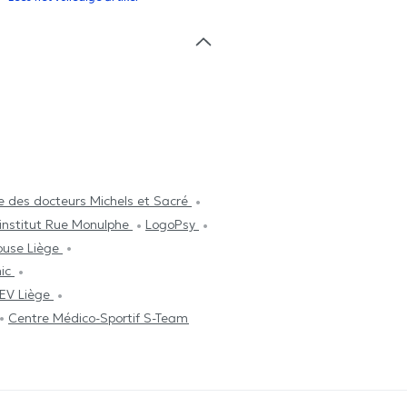
e des docteurs Michels et Sacré
institut Rue Monulphe
LogoPsy
ouse Liège
nic
V Liège
Centre Médico-Sportif S-Team