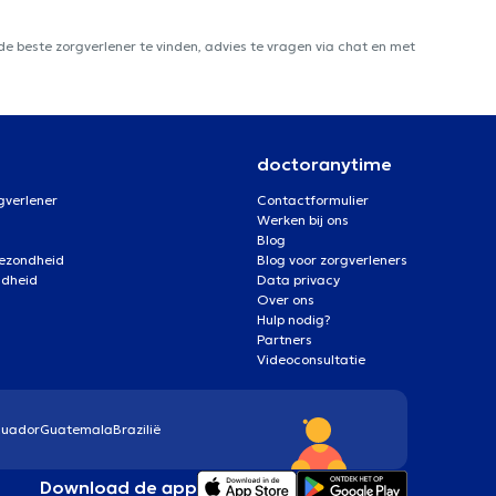
e beste zorgverlener te vinden, advies te vragen via chat en met
doctoranytime
gverlener
Contactformulier
Werken bij ons
Blog
gezondheid
Blog voor zorgverleners
ndheid
Data privacy
Over ons
Hulp nodig?
Partners
Videoconsultatie
cuador
Guatemala
Brazilië
Download de app