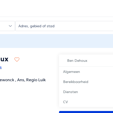
oux
Ben Dehoux
s
Algemeen
wonck , Ans, Regio Luik
Bereikbaarheid
Diensten
CV