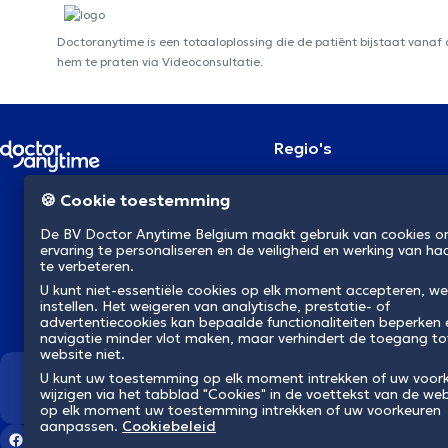
Doctoranytime is een totaaloplossing die de patiënt bijstaat vanaf
hem te praten via Videoconsultatie.
Regio's
Brussel
NL
🍪 Cookie toestemming
Antwerpen
Gent
De BV Doctor Anytime Belgium maakt gebruik van cookies 
Charleroi
ervaring te personaliseren en de veiligheid en werking van ha
Luik
te verbeteren.
Brugge
U kunt niet-essentiële cookies op elk moment accepteren, we
Namen
instellen. Het weigeren van analytische, prestatie- of
Leuven
advertentiecookies kan bepaalde functionaliteiten beperken
Mons
navigatie minder vlot maken, maar verhindert de toegang to
Aalst
website niet.
U kunt uw toestemming op elk moment intrekken of uw voor
Wij revolutioneren de gezondh
wijzigen via het tabblad "Cookies" in de voettekst van de web
op elk moment uw toestemming intrekken of uw voorkeuren
aanpassen.
Cookiebeleid